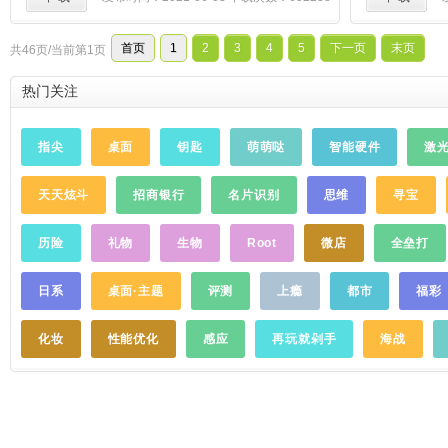
搭配，让大众点评你的fashionstyle！ ***完
美购物从一万件衣服里淘到一件心水的，不
首页
1
2
3
4
5
下一页
末页
共46页/当前第1页
如让
时尚
小编帮你推荐，款款
时尚
杂志精
品，明星红人都在秀！一万种
时尚
个性潮
热门关注
搭，也要从买下一件潮流单品开始，还有各
类值得买的折扣商品，让你享受完美团购带
来的快乐购物体验！在这里，你更易购得全
指尖
桌面
钥匙
萌萌哒
智能硬件
激
世界的好东西。 ***蘑菇良品提前为你深度
验货，网红达人为你亲试评测，品牌直接供
天天炫斗
招商银行
名片识别
思维
寻宝
货，
时尚
单品价格和品质兼得，唯品质至
上。我们只想更认真一点，邀你对自己更好
一点。 ***LIVE直播蘑菇LIVE直播好玩儿到
历险
礼物
生物
Root
微店
全垒打
停不下来，网聚美女网红与超嫩小鲜肉！还
能边看直播边逛街，与中国移动买手衣柜零
日系
桌面·主题
评测
上瘾
都市
福彩
距离接触。
……
化妆
性能优化
感应
再玩就剁手
海战