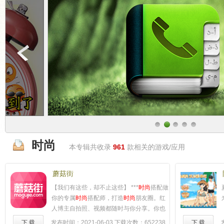
时尚
本专辑共收录
961
款相关的游戏/应用
蘑菇街
【我们有这些，却不止这些】 ***
时尚
搭配做
你的专属
时尚
搭配师，打造
时尚
朋友圈。红
人博主自拍照、视频都随时与你分享。你也
可以随手美拍记录美好心情，晒出你的穿衣
下 载
发布时间：2021-06-03
下载次数：652238
下 载