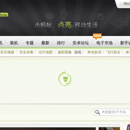
网
讯
装机
专题
最新
排行
安卓论坛
电子市场
新手
音乐视频
|
安全杀毒
|
出行地图
|
摄影图像
游戏：
角色扮演
|
飞行射击
|
体