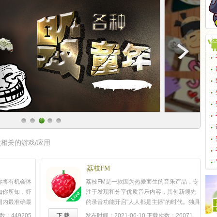
相关的游戏/应用
荔枝FM
你将有机会体
荔枝FM是一款因为热爱而生的音乐产品，专
如你所知，虾
注于发现和分享优质音乐内容，其创新领先
国内最准确最
的录音功能开启"人人都是主播"的时代。独具
次改版中，我
匠心的设计、多样化的内容、个性化的体
数：449205
下 载
发布时间：2021-06-10
下载次数：26071