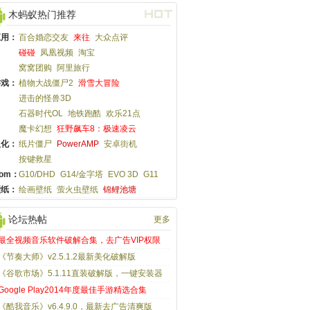
木蚂蚁热门推荐
应用：
百合婚恋交友
来往
大众点评
碰碰
凤凰视频
淘宝
窝窝团购
阿里旅行
游戏：
植物大战僵尸2
滑雪大冒险
进击的怪兽3D
石器时代OL
地铁跑酷
欢乐21点
魔卡幻想
狂野飙车8：极速凌云
汉化：
纸片僵尸
PowerAMP
安卓街机
按键救星
om：
G10/DHD
G14/金字塔
EVO 3D
G11
壁纸：
绘画壁纸
萤火虫壁纸
锦鲤池塘
论坛热帖
更多
最全视频音乐软件破解合集，去广告VIP权限
《节奏大师》v2.5.1.2最新美化破解版
《谷歌市场》5.1.11直装破解版，一键安装器
Google Play2014年度最佳手游精选合集
《酷我音乐》v6.4.9.0，最新去广告清爽版