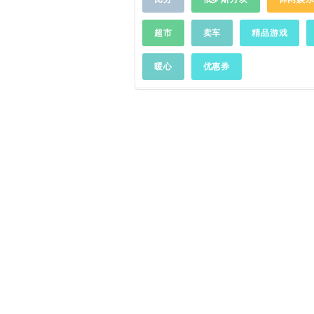
喜。【征集杭州地区用户】5.
纸自动变化，个性主题随心更
分用户反馈无法在线播放，经查
都有一份惊喜。 使用过程中遇
运营商劫持引起的，为了更好
超市
卖车
精品游戏
及时到官方微博反馈：@不背单
题，辛勤的程序猿哥哥愿意上
到官方产品交流QQ群里反馈：
法。假如你在杭州，又碰到了
暖心
优惠券
384032939
……
问题，请通过应用内的用户反
们，并附上联系方式，我们会
系。你的善举也许可以帮助到
的朋友。
……