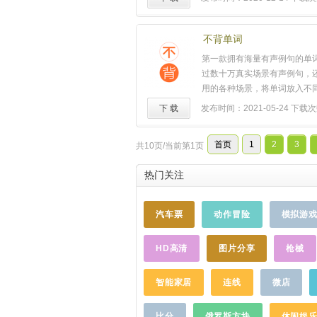
们会启用一个全新的推荐体系
一定会让你拓展自己的音乐视
合口味的音乐；此外，新版本
不背单词
丰富的内容，并把已有内容分
第一款拥有海量有声例句的单词
专业，将堪比音乐的图书馆。
过数十万真实场景有声例句，
是，在新版本甚至未来的多个
用的各种场景，将单词放入不
会不断地为大家带来更好的虾
记，有效提高单词的记忆效率
下 载
发布时间：2021-05-24
下载次
唯有在虾米才能看到如此多的
者彻底掌握单词的各种词义和
购买音乐人的演出门票，发掘
要特色：✮真实语境浸入式单
笔记，与音乐人进行互动交流
首页
1
2
3
共10页/当前第1页
不背单词却能过目不忘学习单
家呈现一个前所未有的音乐人
十万条双语有声例句，涵盖各
米不需要跟别人比，我们做的
热门关注
帮助你全方位掌握单词的词义和
情，自己的音乐
情怀
。在新版
学的算法、智能的计划，让学
磁带播放器继续发扬光大，你
高效采用学习、复习两套科学
汽车票
动作冒险
模拟游
的磁带，还能进行简单的操作
自动根据你的记忆效果智能调
我们也关注视障用户的体验，
习安排，固强补弱，重点突出
户能够方便得听音乐，我们在
HD高清
图片分享
枪械
的时间掌握最多的词汇。✮全
得支持了iOS和Android的
盖各种国内外考试四六级、考
希望更多的应用能够关注到这
思、高中英语词汇、GMAT、M
智能家居
连线
微店
米还有太多好玩东西等着你去
库，涵盖了各类考试各种应用场
爱音乐的你，一定会在新版里
充满人文
情怀
、最美的单词记
比分
俄罗斯方块
休闲娱