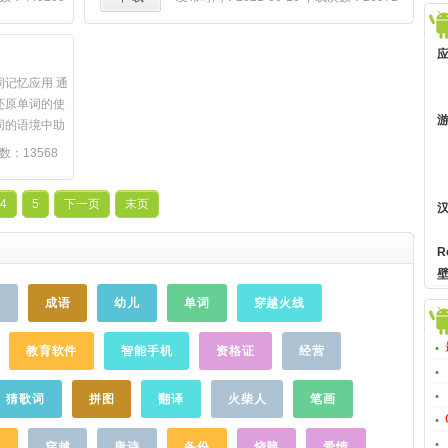
，与众不同，
验，用心为用户打造声音的饕餮盛宴。「精
野，发现更多
彩内容，精心呈现」1、情感治愈系：情感美
中引入了更多
文、青春故事、心灵启迪、励志短语，温暖
类得更加精细
青春梦旅人。2、明星名人类：吴亦凡、鹿
记忆应用 通
更令人兴奋的
晗、Tfboys、五月天、周杰伦、李宇春、周
还原单词的使
版本中，我们
笔畅、EXO、Super Junior、东方神起、李
同的语境中助
米音乐人。你
敏镐、李易峰、魏晨、陈楚生、华晨宇、魏
，并帮助学习
数：13568
音乐人音乐，
一宁、郑钧...明星离你更近。3、小众音乐
不同用法。主
音乐人的创作
人：程璧、莴苣先生、毛泽少、邵夷贝、好
词记忆应用，
，我们想为大
妹妹、零点乐队、乐童音乐、南域之声、莫
4
5
下一页
末页
词时可收听数
消费体验。虾
西子诗、GALA乐队...聆听最真实的音乐梦
类真实场景，
是自己的事
想。4、科技知识类：罗辑思维、科技播客、
用法。 ✮科
R
本里，我们将
冬吴相对论、晓说、知乎、IT公论...知识达人
习变得简单而
能玩儿7种样式
必备。5、搞笑脱口秀：奇葩说、德云社...逗
的智能算法，
戏
成语
幼儿
单词
穿越火线
；与此同时，
乐你的日常。6、外语外教类：韩语、英语、
整你的单词学
为了让视障用
法语、西班牙语、俄罗斯语...应有尽有，学
，让你用最少
新版本里完美
霸必备。7、体育运动类，世界杯、欧冠、英
教育软件
智能手机
资格证
经营
面的词库，涵
朗读功能，同时也
超、中超、亚冠、比分、独赢、NBA、
研、托福、雅
部分群体。虾
CBA、跑步...体育狂和球迷的狂high神器。
BA等等词
猜歌词
拼图
翻译
火柴人
笔画
探索发现，热
8、耽美广播剧：汇聚全国耽美、古风、动漫
景。 ✮一款
体验到更多惊
等各种题材的最新广播剧，给腐宅的你。9、
忆应用精美壁
乐
穿越
唐诗
备份
烧脑
爱情