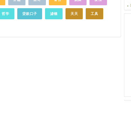
0发布以后有部
有声小说类：鬼故事、经典小说、还有韩
换，每次打开
证是DNS被
寒、饶雪漫、蔡骏...爱小说爱故事人枕边必
到任何问题请
更快得解决问
备。10、儿童故事类：各种哄睡童话故事，
哲学
贷款口子
滤镜
天天
工具
词App ；或
门查找解决办
还可以妈妈和孩子一起录节目，留住美好童
在线无法播的
声。你关注的明星、名人、作家也在录制自
馈联系到我
己的电台节目，与他们不期而遇。「复古设
尽快与你联
计，怀旧
情怀
」拟物化设计，模拟收音机质
遇到同样问题
感，打开便是一台掌中收音机，拧转按钮，
畅所欲听，带你穿越时光，找回儿时收听收
音机的感觉，尽显怀旧
情怀
。【人人都是主
播】抛弃原有的繁琐录音模式，简化录音步
骤，三步录制，一呼百应，真正实现人人都
是主播！如有问题请随时联系我们：官方网
站：http://www.lizhi.fm官方微博：
http://weibo.com/lizhifm客服微博：
http://weibo.com/u/5156342714精英用户
群：87868629
……