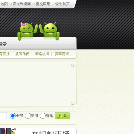
站地图
发送到桌面
提交应用
设为首页
课堂
育竞技
|
益智休闲
|
策略棋牌
|
赛车游戏
全部
应用
游戏