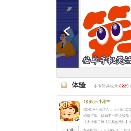
体验
本专辑共收录
8229
QQ欢乐斗地主
QQ欢乐斗地主Android版由
倾情打造，移动平台正统续作
【支持癞子玩法和其他玩法】
持癞子玩法的斗地主游戏，还
下 载
发布时间：2019-05-10
下载次数