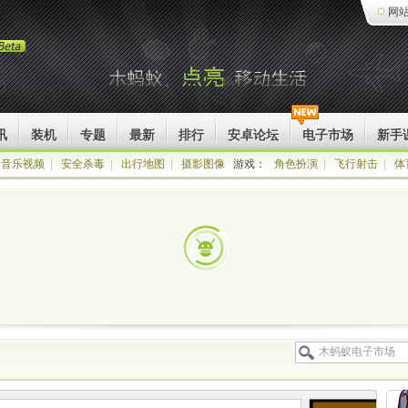
网
讯
装机
专题
最新
排行
安卓论坛
电子市场
新手
音乐视频
|
安全杀毒
|
出行地图
|
摄影图像
游戏：
角色扮演
|
飞行射击
|
体