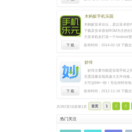
主，明牌，加倍等玩法，刺激
升游戏乐趣！【真实场景化游
次，您将更真实的坐在牌桌上
木蚂蚁手机乐园
乐斗地主，真实场景化的游戏
木蚂蚁安卓论坛，是以安卓软
受家一般的温馨。【支持游戏
下载及安卓原创ROM为主的社
面支持更换背景，"绿野仙踪"、
大安卓机友打造一个Androi
青"、"恬静书院"、"斗神擂台"
的乐园 。通过木蚂蚁手机乐园
下 载
发布时间：2014-02-18
下载次
弈，还是激烈对战，游戏氛围
与论坛互动、分享内容、发帖
近真实打牌
体验
】真实的出牌
捷的看帖、回帖与收藏等操作
再凭空出现和消失，而是一直
机拍照，实现即拍即发，让你
妙传
到本局结束。后续还将加入手
自己的所见所闻，还可以获取
妙传主要功能是实现手机之
让你
体验
真实的打牌流程！【
找附近的好友等功能，提供不
无需流量实现高速大文件传输
戏动画】飞机，炸弹，地主农
与阅读
体验
。木蚂蚁手机乐园
大可达6M一秒！无论何时何
表情动作，为斗地主增添更多
http://bbs.mumayi.com/thread
可以实现高速资料互传。妙传
【挑战赛模式】后续还将加入
下 载
发布时间：2012-11-16
下载次
1.html
……
卓手机，对硬件无特殊要求，
欢乐斗地主中广受玩家喜爱的
完全免费，当前为抢先
体验
版
让您在手机上也能
体验
到永不
首页
1
2
3
共392页/当前第1页
些问题，正式版将逐一解决，
享受冲击冠军的刺激，感受竞
主要特征：1.完全免费无需流
……
热门关注
文件；2.文件管理相关功能一应
用、游戏、照片几乎瞬间秒传；