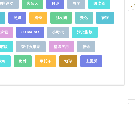
同在WIFI局
在下载过程时更快更爽；中文安卓领域较全
健康运动
火柴人
解谜
教学
阅读器
于江湖，主要看气质；阅畅读越知新------深
6.连接后可
的应用程序库木蚂蚁已收录数万款适合国内
度揭秘业态趋势，追踪行业动态，传播先进
快，超出你的
用户使用的应用及游戏，囊括国内几大安卓
科技理念；微信公众号：VIVA畅读（微信号
牌
汤姆
搞怪
朋友圈
美化
诙谐
可与朋友建立
资源站的数据及民间汉化组大量汉化作品，
VIVA-GC）新浪微博：@viva畅读用户交流
现，正式版将
而且每天都有大 量创作者向木蚂蚁提交收
qq群：104359065官方网站：
当您和朋友偶
职求租
Gameloft
小时代
污染指数
录；完全免费下载，无需注册所有应用及游
www.vivame.cn客服电话：400 686 2008指
的应用不错，
戏完全免费，直接访问即可
体验
全部功能，
正督导：viva2013@vivame.cn
……
外活动，在人
无需繁琐 的注册，玩手机，就得要方便，下
萌版
智行火车票
壁纸应用
服饰
一把手机联机
载下到手软；人性化设计，为你节省流量针
告急，朋友手
对国内用户使用习惯，优化各个模块的交互
攻略
发射
摩托车
地球
上厕所
过妙传快速传
流程，使操作时更易 上手；同时，考虑到国
网络，与死党
内手机网络资费问题，在各个环节我们都考
快。5.刚给
虑到节省流量；充分考虑省电的技术设计我
转给她，美女
们极大地优化了核心处理程序，在保证性能
的同时，我们从技术 架构上，UI设计上，充
分考虑手机的特点，省电，更省心；完善的
下载管理系统加入断点续传及多线程多服务
器集群技术，可随时暂停续传，以保 证高速
下载，不会再因网络的中断让你想摔手机，
即使是较差的网络环境都能顺利下载，给力
呀！海量手游内容及相关服务手游资讯，手
游下载，新游测试等资源极为丰富，而且，