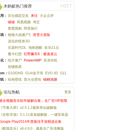
木蚂蚁热门推荐
应用：
百合婚恋交友
来往
大众点评
碰碰
凤凰视频
淘宝
窝窝团购
阿里旅行
游戏：
植物大战僵尸2
滑雪大冒险
进击的怪兽3D
石器时代OL
地铁跑酷
欢乐21点
魔卡幻想
狂野飙车8：极速凌云
汉化：
纸片僵尸
PowerAMP
安卓街机
按键救星
om：
G10/DHD
G14/金字塔
EVO 3D
G11
壁纸：
绘画壁纸
萤火虫壁纸
锦鲤池塘
论坛热帖
更多
最全视频音乐软件破解合集，去广告VIP权限
《节奏大师》v2.5.1.2最新美化破解版
《谷歌市场》5.1.11直装破解版，一键安装器
Google Play2014年度最佳手游精选合集
《酷我音乐》v6.4.9.0，最新去广告清爽版