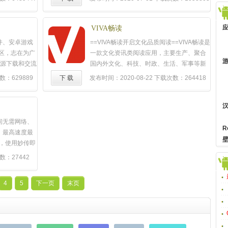
好玩的玩法提
面，充分考虑国人使用习惯。免费提供海量
戏界面】这一
国内外各类热门应用和游戏免费下载。它有
和网友一起欢
以下特点：一键下载海量应用及更新 只需
VIVA畅读
界面，让您感
一键即可从下载资源，并支持 一键更新已安
件、安卓游戏
==VIVA畅读开启文化品质阅读==VIVA畅读是
换肤】游戏界
装的应用，快速装机一步到位；及时获取国
区，志在为广
一款文化资讯类阅读应用，主要生产、聚合
"田园踏
内外新应用和游戏木蚂蚁应用市场是专门服
d资源下载和交流
国内外文化、科技、时政、生活、军事等新
……想闲暇对
务安卓用户的的第三方安卓电子市场，在这
客户端即时参
闻内容，向用户推送包括新闻、图片、视频
数：629889
下 载
发布时间：2020-08-22
下载次数：264418
您来选！【贴
里可以找到新发布国内外应用及游戏，新游
灌水，支持便
等在内的新鲜文化科技资讯；同时，畅读具
体验
，出牌不
戏发布第一时间通知你；一键下载大型游戏
。同时结合手
有文化视频 、文化直播、实时新闻推送等功
保留在桌上直
+数据库包游戏迷的福利来了，不再纠结于大
随时随地分享
能，并可精准的根据用户的阅读偏好、浏览
牌飞行动画，
游戏的数据包问题，木蚂蚁市场内置大游戏
地理位置，查
次数推送新闻资讯和阅读内容，完美为用户
间无需网络、
丰富趣味的游
解决方案，一键下载，一键安装，小编精选
亚于PC的发帖
实现定制化
体验
。VIVA畅读带你在文化的海
R
，最高速度最
民也有丰富的
游戏免费下到手软！国内更新较多的汉化作
讨论帖：
洋中寻找艺术的魅力！中国传统文化--国学、
地，使用妙传即
欢乐元素。
品库收录国内各大汉化组创作的汉化作品，
-847335-1-
中医、禅修、绘画、中文系、戏剧、工匠等
适应于所有安
QQ游戏大厅的
是国内较多的汉化作品集中 地；其中木蚂蚁
数：27442
频道带你领略中国文化艺术的博大精深。报
兼容性强，且
挑战赛模式！
网友汉化小组是国内汉化领域较好的汉化组
道全新科技技术，跟上科技时代的步伐，当
，可能仍有一
落幕的比赛，
之一， 在汉化专区可以下载到国外热门游戏
代科技－军事、航空、数码、互联网、人工
4
5
下一页
末页
请大家先尝鲜~
技的乐趣！
的中文版本；高速稳定下载，下游戏更爽每
智能等领域。------畅读，是一种智慧------阅
量和网络传输
天有数十万用户从木蚂蚁电子市场获取各种
畅读越文化------人生智慧，聆听名家心声，
俱全；3.应
资源，为保证带宽， 我们与国内知名CDN服
探索文化精髓，记录经典瞬间；阅畅读越气
4.兼容性
务公司合作，针对手机网络进行优化，保证
质------品味精彩人生，享受品质生活，行走