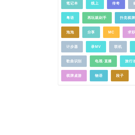
强，一般安卓手机均可使用；5.
笔记本
线上
传奇
域网时，轻松连接，高速互传；
以无需网络聊天；7.比蓝牙还
粤语
再玩就剁手
扑克棋
想象；8.操作简单，几秒钟即
连接；更多详细特征，等你发
详细揭晓；常见应用场景：1.
泡泡
分享
MC
求
遇一起玩手机，突然发现自己
想要分享给朋友。2.放假时户
计步器
录MV
联机
迹罕至的野外，与队友一起玩
游戏。3.又到月底，手机流量
歌曲识别
电视·直播
旅行
机上有好玩的游戏和电影，通
至自己手机。4.上课时，没有
棋牌桌游
物语
段子
传小纸条，打打招呼，省流量又
美女拍的照片，通过妙传秒速
对你的好感值立马爆满。
……