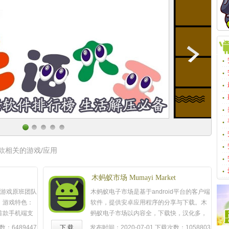
款相关的游戏/应用
木蚂蚁市场 Mumayi Market
QQ游戏原班团队
木蚂蚁电子市场是基于android平台的客户端
！游戏特色：
软件，提供安卓应用程序的分享与下载。木
首款手机端支
蚂蚁电子市场以内容全，下载快，汉化多，
有任务，抢地
游戏内容多为特色，在界面上和功能操作方
：6489447
下 载
发布时间：2020-07-01
下载次数：1058803