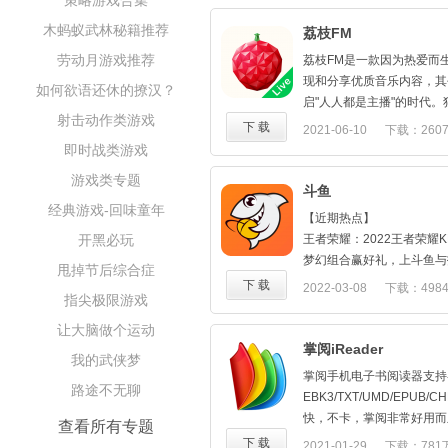
策略游戏合集
爱、杠杆
【K歌体验】简单，好用的
大作战、CF枪战王者、跑
热播电影新上线：边缘行者
可重唱每一句
木蚂蚁武林秘籍推荐
荔枝FM
战争、阴阳师
人、青面修罗、山村狐妻、
【海量精彩活动】嗨翻活
劳动月游戏推荐
【顶尖赛事 火热盛典】
荔枝FM是一款因为热爱而
军、长津湖之水门桥
彩。只要你敢来，活动嗨到
KPL秋季赛：战火重燃，1
现和分享优质音乐内容，其
如何欲语还休的撩汉？
热门综艺看不停：奔跑吧第
【房间K歌】 MV现场K
剑指银龙，来虎牙一起见证
启"人人都是主播"的时代
季、喜欢你我也是第3季、
敢唱，这里就是你的舞台
射击动作类游戏
PCL秋季赛：24支联赛豪
的内容、个性化的体验，用
下 载
2021-06-10
下载：260
一度喜剧大赛
【录音棚】对待音乐我们
战资格
餮盛宴。
即时战类游戏
动漫新番随心换：航海王、
- 歌曲评分，全新智能评
【星光闪耀 现场跟你互动
「精彩内容，精心呈现」
罗丽 第9季、神武天尊、
我只想说，以后什么歌我都
游戏类专题
Miss：电竞女王、英雄联盟
1、情感治愈系：情感美文
斗鱼
普通话
- 视频美颜，美肤、大眼、
张大仙：指法芬芳技术高超
励志短语，温暖青春梦旅人
经典游戏-回味童年
海外新剧新推荐：邪恶与疯
时候也能那么美
【近期热点】
韦神：吃鸡大神主播，炫酷操
2、明星名人类：吴亦凡、鹿
经常请吃饭的漂亮姐姐、老
- 视频合唱，喜欢你就要
开黑必玩
王者荣耀：2022王者荣耀
都是我的
周杰伦、李宇春、周笔畅、EXO
顿、后裔
合唱更有奇妙现场感觉，拉
梦幻组合赢好礼，上斗鱼与拖
甩掉节后综合症
UZI：英雄联盟世界冠军
东方神起、李敏镐、李易峰
- 多元化伴奏曲库，丰富
KPL！
下 载
2022-03-08
下载：498
骚男：高玩与声优的融合，
宇、魏一宁、郑钧...明星
指尖极限游戏
【温馨提示】
【 实时演唱】从你想到歌
【热门游戏 精彩看不完】
楚河：每天直播12小时的
3、小众音乐人：程璧、莴
--如遇到问题，请尝试打开：
你的心
云顶之弈：云顶之弈S6.5
让大脑做个运动
你到老
贝、好妹妹、零点乐队、乐
【帮助反馈】-下方【意见
- 即时收听，火热动听实
羁绊变宿敌，希尔科强势加
掌阅iReader
不求人：和平精英实力主播
西子诗、GALA乐队...聆
我的武侠梦
选择问题出现场景并详细说
- 点歌排麦，聊天送礼，结
一？快来学上分攻略吧！
求人
4、科技知识类：罗辑思维
掌阅手机电子书阅读器支持
进解决。
【精彩家族】这里是你永
金铲铲之战：福星悄悄返场
路途不无聊
更多知名主播：药水哥、奇
论、晓说、知乎、IT公论..
EBK3/TXT/UMD/EPUB
--若您的问题仍未解决，
- 你在路途上，我们在这儿
云顶铲铲主播齐整活！下一
小飒、BurNIng、Long
5、搞笑脱口秀：奇葩说、德
快，不卡，掌阅非常好用而
查看所有专题
iqiyikf@qiyi.com，客服电
- 你不开心了，我们在这听
和平精英：平台自制主播娱
川……
6、外语外教类：韩语、英
掌阅书籍的品质要求高，所
下 载
2021-01-29
下载：781
--我们一直在修复bug、