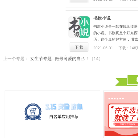
- 你新学了一首歌，想要
强强联手，互相挑战，刺激
【娱乐星秀，要你好看】
罗斯语...应有尽有，学霸必
您的反馈可以帮助我们改善
好了鲜花和礼物
LOL手游：新英雄魔法猫
莎啦啦：风扇女神，实力歌
7、体育运动类，世界杯、
- 你的生日会在这收到最真
教你上大分
周幼熙：天生舞者，隐藏歌
冠、比分、独赢、NBA、CB
书旗小说
- 打开爱唱，欢迎回家！！
【大神主播 制霸全场】
宇文泡儿：脱口秀Talk Kin
迷的狂high神器。
特别推荐功能：加入好朋
管泽元：LPL预测第一人，
书旗小说是一款在线阅读器
沐莹莹：甜美唱将，元气少
8、耽美广播剧：汇聚全国
可以先加入录制音频唱歌，
预测
的小说。书旗真是个好东西
林真心：可甜可盐，才艺俱
题材的最新广播剧，给腐宅
合唱→音频录制→添加视频
Doinb：著名直播整活大
历，这个真的好方便， 其
【吃喝玩乐 玩出疯格】
9、有声小说类：鬼故事、
蓝瘦）
杀、排位守家
名人的书都可以搜到。我觉
下 载
2021-06-01
下载：148
音乐律动生活：音乐达人聚
雪漫、蔡骏...爱小说爱故
【联系我们】
大司马：肉蛋葱鸡金牌厨师
么，照现在的发展趋势，软
视听盛宴
10、儿童故事类：各种哄
上一个专题：
女生节专题--做最可爱的自己！
（14）
新浪微博：@爱唱官方
物皆可金轮
的事情。书旗小说值得拥有
户外直播：街头互动体验人
和孩子一起录节目，留住美
微信公众号：aichangapp
周淑怡：闭嘴就是颜值天花
自然奥秘，超跑时尚引领酷
你关注的明星、名人、作家
如果你认为我们侵犯了你的
别拿周姐开玩笑！
美女美食够新鲜：海鲜盛宴
目，与他们不期而遇。
copyright@banshenggua.
灵药：前OMG职业选手，护
网打尽
「复古设计，怀旧情怀」
我们会立刻处理，谢谢！
王者
二次元：唱见舞见激萌无限
拟物化设计，模拟收音机质
Gemini：KPL四冠教练
一起冲破次元壁
收音机，拧转按钮，畅所欲
回路转的KPL解说
【意见反馈】
回儿时收听收音机的感觉，
拖米：KPL唯二100%胜
1.意见反馈：进入设置->
【人人都是主播】
一条小团团：电竞美杜莎，
贵意见反馈给虎牙直播项目
抛弃原有的繁琐录音模式，
有者，人美歌甜的吃鸡下饭
的每一条建议。
制，一呼百应，真正实现人
陈死狗：前职业战队ER的
2.用户交流QQ群：833390
如有问题请随时联系我们：
神"的称号，完美男孩，人
官方网站：http://www.lizhi.
XDD：PeRo战队老板，超