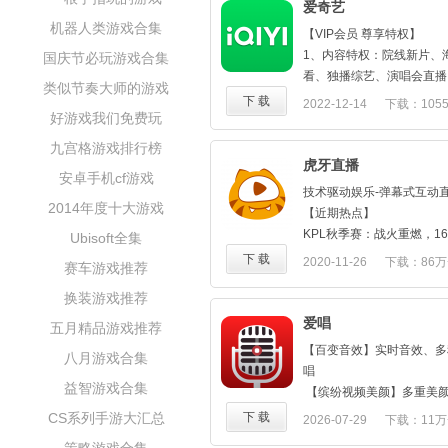
爱奇艺
机器人类游戏合集
【VIP会员 尊享特权】
1、内容特权：院线新片、
国庆节必玩游戏合集
看、独播综艺、演唱会直播
类似节奏大师的游戏
点播券、畅读小说。
下 载
2022-12-14
下载：105
好游戏我们免费玩
2、观影特权：广告特权、蓝
95.40M
杜比全景声、杜比视界、音
九宫格游戏排行榜
频加长截取、下载加速、并
虎牙直播
安卓手机cf游戏
约下载、亲子特权。
技术驱动娱乐-弹幕式互动
3、身份特权：免费升级星
2014年度十大游戏
【近期热点】
享多会员、尊贵标识、尊享
KPL秋季赛：战火重燃，1
Ubisoft全集
客服、等级权益红包、赠送
剑指银龙，来虎牙一起见证
下 载
2020-11-26
下载：86万
起看、齐享会员卡。
赛车游戏推荐
【锁定虎牙 精彩不断看不
4、生活特权：每日福利、
换装游戏推荐
四大频道：网游竞技、单机
员免费领、体育会员免费领
休闲
爱唱
五月精品游戏推荐
屏设备优惠、联名卡特惠、
精品分类：英雄联盟、绝地
影团、明星见面会、参与综
【百变音效】实时音效、多
八月游戏合集
秀、云顶之弈、逃离塔科夫、
唱
夜、穿越火线、地下城与勇
益智游戏合集
【独播热播 给你想要】
【缤纷视频美颜】多重美
走棋、荒野大镖客、我的世
全新剧集实时看：警察荣誉
你挑选；嫩肤、大眼、瘦脸
CS系列手游大汇总
下 载
2026-07-29
下载：11万
锋
英、对决、人世间、祝卿好
你，助你录制好看MV
热门手游：王者荣耀、和平