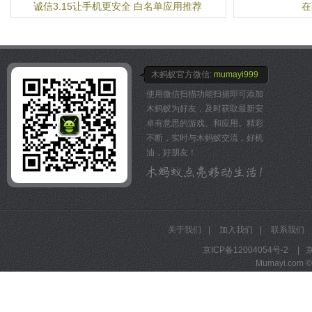
官方微博：http://weibo.com/
诚信3.15让手机更安全 白名单应用推荐
在
东亚赛区MVP
客服微博：http://weibo.com
若若跑的贼快：和平精英年
精英用户群：87868629
甜，和平精英首位女主播语
YYF：TI2世界冠军，电
8000分选手
木蚂蚁官方微信:
mumayi999
女流66：本科就读于清华
使用微信扫描功能扫描即可添加
知名原创游戏视频作者及主
木蚂蚁为好友，及时获取最新安
卓有意思的游戏、和应用。精彩
不断，实时与木蚂蚁交流，好机
油，好朋友！
关于我们
|
加入我们
|
联系我们
京ICP备12004054号-2
|
京
Mumayi.com © A