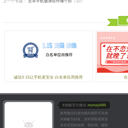
上一个专题：
安卓手机健身软件哪个好
（10）
除此之外,在我们的后台SN
的,且适合东方人饮食习惯
录每日摄入的营养成分和热
食习惯。您还可以通过加入
自己,同时您也可以监督和
乐乐,邀请亲朋好友一起去www.
相互监督吧!
为了健康,为了美丽!你还等
常见使用问题:
健康减肥4加1程序能在后台
Android/安卓
系统支持多任务和后台运行
中后台继续运行。但是按电
诚信3.15让手机更安全 白名单应用推荐
在
数据。所有我们建议您在程
键，程序在后台运行时不会
短信等。
怎么才能准确记录我的运动
无论是手持还是放在口袋里
木蚂蚁官方微信:
mumayi999
都能准确记录您的运动和消
使用微信扫描功能扫描即可添加
我坐公交车和地铁会记录吗
木蚂蚁为好友，及时获取最新安
记录?
卓有意思的游戏、和应用。精彩
我们强大的算法能够自动识