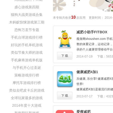
虐心游戏第四期
猫狗大战类游戏合集
10
本专辑共收录
款应用
更新时间：
2014-
木蚂蚁惊悚游戏第三期
恐怖万圣节专题
减肥小助手FITBOX
手机台球游戏排行榜
瘦身网shoushen.com 
整的体重记录，运动记录，
好玩的手机单机游戏
录的个人健康管理移动平台
类似节奏大师的游戏
热量查询，运动热量查询，
下 载
2014-07-19
下载：565
手机麻将游戏单机版
并和百万网友分享跑步成绩
验。用户可以随时随地查询
与手机开心过圣诞
量，同时提供每日饮食记录
健康减肥4加1
策略游戏排行榜
重记录等功能，让用户了解
乐健康, 乐分享! 健康减肥
运动消耗热量平衡数值使得自
摩托车游戏排行榜
世界!
小助手帮助您随心掌控自己
健康减肥4加1是最流行的健
类似去吧皮卡丘的游戏
的贴心应用.大家一起来运动U
(www.4jia1.com)为An
下 载
2013-07-17
下载：432
全球玩家最多的游戏
动追踪运动和卡路里消耗的
2014年度十大游戏
健康减肥4加1利用Androi
加速度计和六轴陀螺仪,结
爱瘦减肥