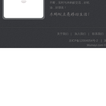
不断，实时与木蚂蚁交流，好机
无效运动。所以您坐公交车
油，好朋友！
动,还有故意晃手机的振动
为什么运动数字显示不是实
为了得到的结果,程序需要
感器数据判断运动状态,然
式。所以您看到的数字会有
关于我们
|
加入我们
|
联系我们
努力,我们已经把延时缩短
更多常见问题请访问 http://www
京ICP备12004054号-2
|
京
健康减肥4加1官方网站: www.
Mumayi.com © A
健康减肥4加1新浪微博: http://