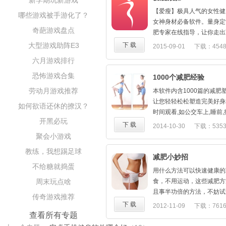
新学期玩新游戏
论是手持还是放在口袋里,
【爱瘦】极具人气的女性健
哪些游戏被手游化了？
法都能够自动识别运动状态
女神身材必备软件。量身定
里。健康减肥4加1还是基于
奇葩游戏盘点
肥专家在线指导，让你走出
络,您可以绑定您的新浪微
良生活习惯入手，助你健康
大型游戏助阵E3
下 载
2015-09-01
下载：454
炼伙伴,还可以将您的运动
功的经验分享以及给力的减
相互督促,共同进步。让更
六月游戏排行
肥进行到底。要减肥，从爱
肥历程。
【定制】量身定制健康瘦身
恐怖游戏合集
1000个减肥经验
产品特点:
健康减肥从爱瘦开始。
劳动月游戏推荐
:健康减肥4加1利用Andro
本软件内含1000篇的减肥
【任务】可自定义的减肥任
加速度计和六轴陀螺仪,结
让您轻轻松松塑造完美好身
如何欲语还休的撩汉？
可借鉴参考。
论是手持还是放在口袋里,
时间观看,如公交车上,睡前
【互动】万千减肥小组，减
开黑必玩
法都能够自动识别状态并记
在学习或工作时短时间的开溜
下 载
2014-10-30
下载：535
享，减肥，再苦也不怕
凭借智能手机的强大计算能
误. 1、具有自动记录上次
聚会小游戏
【成就】减肥日记，记录减
的计算精度远远超过传统的
您下次登录后智能的停留于
就减肥，日记回顾。
教练，我想踢足球
便利:健康减肥4加1安装在
2、够根据您的喜好修改内容
减肥小妙招
【管理】体重记录，助你量
设备,不加重用户负担,便于
读、收藏、最近阅读分类栏
不给糖就捣蛋
【专业】权威专家在线指导
用什么方法可以快速健康的
基于微博的SNS+LBS社交
面； 4、增加夜间模式，保
周末玩点啥
食，不用运动，这些减肥方
起运动不孤单。您可以绑定
享功能，将精彩部分分享给
且事半功倍的方法，不妨试
传奇游戏推荐
发现周边的锻炼伙伴,还可
下 载
2012-11-09
下载：761
息分享,和朋友相互督促,
查看所有专题
证您的健身减肥历程。