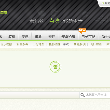
网
讯
装机
专题
最新
排行
安卓论坛
电子市场
新手
音乐视频
|
安全杀毒
|
出行地图
|
摄影图像
游戏：
角色扮演
|
飞行射击
|
体