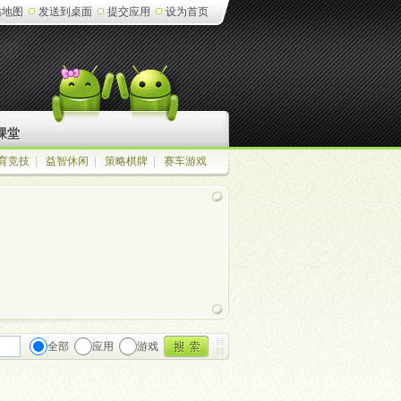
站地图
发送到桌面
提交应用
设为首页
课堂
育竞技
|
益智休闲
|
策略棋牌
|
赛车游戏
全部
应用
游戏