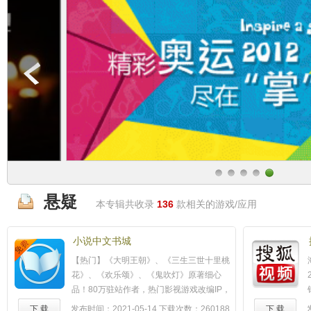
悬疑
本专辑共收录
136
款相关的游戏/应用
小说中文书城
【热门】《大明王朝》、《三生三世十里桃
花》、《欢乐颂》、《鬼吹灯》原著细心
品！80万驻站作者，热门影视游戏改编IP，
百万图书资源！【随意阅读】新手赠万本畅
下 载
发布时间：2021-05-14
下载次数：260188
下 载