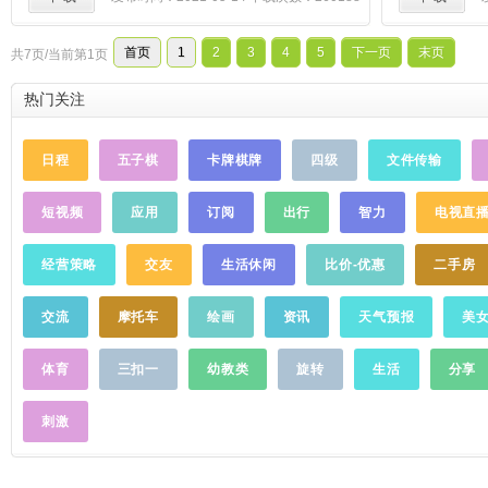
读特权，每天登陆翻倍奖，任意下载看书不
用愁！【下载】女生：何以笙萧默、云中
首页
1
2
3
4
5
下一页
末页
共7页/当前第1页
歌、长相思、后宫甄嬛、三生三世十里桃
花、十五年等待候鸟，言情、青春、校园、
热门关注
tfboys、EXO、总裁、豪门、后宫。男生：
龙血战神、超级兵王、特种教师、少年医
仙、犯罪心理、
悬疑
志，玄幻、修真、都
日程
五子棋
卡牌棋牌
四级
文件传输
市、盗墓、惊悚、灵异、网游。名著：三
国、西游、水浒、武侠、曾国藩、康熙、雍
短视频
应用
订阅
出行
智力
电视直
正、张居正、林徽因、旅行、搞笑、推理、
原著，正版图书大全。【大神】风青阳、步
千帆、梦入洪荒、烟雨江南、骁骑校、失落
经营策略
交友
生活休闲
比价-优惠
二手房
叶、怡芊芊、夜凌郗、流潋紫、鱼歌、纳兰
海映。【作家】莫言、刘慈欣、顾漫、九夜
交流
摩托车
绘画
资讯
天气预报
美
茴、唐七公子、桐华、毕淑敏、安妮宝贝、
明晓溪、贾平凹、王小波、王立群、袁腾飞
体育
三扣一
幼教类
旋转
生活
分享
【联系我们】官方网站：www.cread.com客
服电话：400-690-8581客服QQ：
刺激
262557540
……