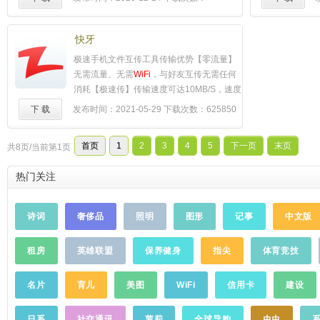
赛事专享定制，及时获知正牌播报【清理加
12197486
速】垃圾清理手机加速，空间性能一键拥有
【免费
WiFi
】一键连接优质
WiFi
，安全免费
快牙
网速爆表 ★靠得住★ 【骚扰拦截】自动拦截
极速手机文件互传工具传输优势【零流量】
诈骗电话，天下无贼移动生活【病毒查杀】
无需流量、无需
WiFi
，与好友互传无需任何
安全防护全新升级，软件云查风险提醒【支
消耗【极速传】传输速度可达10MB/S，速度
付保护】手机购物险象环生，支付保护安全
可达蓝牙128倍【跨平台】支持手机、电
下 载
发布时间：2021-05-29
下载次数：625850
护航 ★更多功能★【好玩好用】"来电
脑、平板多个平台互传【多人群】支持最多5
秀"、"照片清理"、"秘拍"、"Root权限获取"携
人的群组分享和离线聊天【保密性】重要文
您玩转手机 【安全可靠】"手机防盗"、"检测
首页
1
2
3
4
5
下一页
末页
共8页/当前第1页
件，可以加密隐藏【换机快】支持一键换
网速"、"电池管家"、"管家安全登录
机，换机更轻松【能远传】支持远传文件，
QQ"、"
WiFi
安全检测"，360度安全服务，为
热门关注
不在身边也能传产品特色一键无缝连接，极
您保驾护航
……
简传输体验传输不费流量，多人完美互传非
常感谢您对快牙的支持！任何问题和意见，
诗词
奢侈品
照明
图形
记事
中文版
请联系feedback@dewmobile.net
……
租房
英雄联盟
保养健身
指尖
体育竞技
名片
育儿
美图
WiFi
信用卡
建设
日系
社交通讯
萝莉
全球导购
虫虫