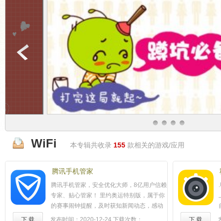
WiFi
本专辑共收录
155
款相关的游戏/应用
腾讯手机管家
腾讯手机管家，安全优化大师，8亿用户信赖
专家、贴心管家！ 里约奥运特别版，属于你
的赛事闹钟提醒，及时获知新闻动态，感动
时刻不缺席。 ★玩的酷★ 【奥运闹钟】奥运
下 载
发布时间：2020-12-24
下载次数：
下 载