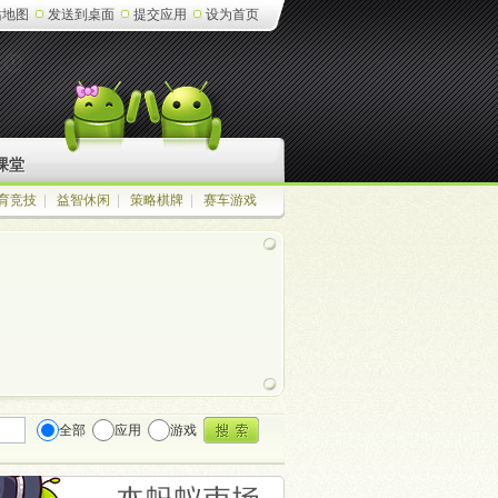
站地图
发送到桌面
提交应用
设为首页
课堂
育竞技
|
益智休闲
|
策略棋牌
|
赛车游戏
全部
应用
游戏