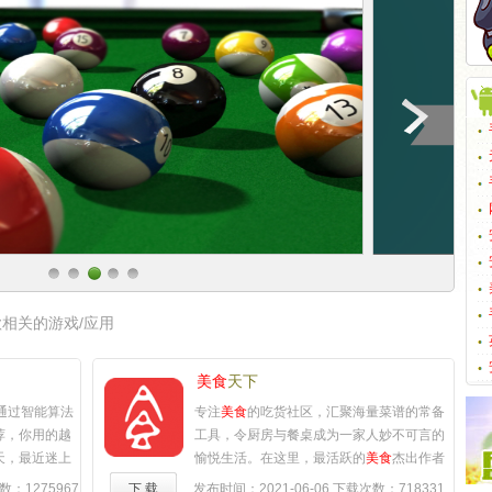
相关的游戏/应用
美食
天下
通过智能算法
专注
美食
的吃货社区，汇聚海量菜谱的常备
荐，你用的越
工具，令厨房与餐桌成为一家人妙不可言的
天，最近迷上
愉悦生活。在这里，最活跃的
美食
杰出作者
都不放过，睡
与热爱生活的
美食
家们，通过锅碗瓢盆、菜
：1275967
下 载
发布时间：2021-06-06
下载次数：718331