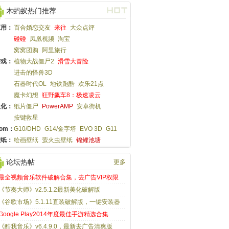
木蚂蚁热门推荐
应用：
百合婚恋交友
来往
大众点评
碰碰
凤凰视频
淘宝
窝窝团购
阿里旅行
游戏：
植物大战僵尸2
滑雪大冒险
进击的怪兽3D
石器时代OL
地铁跑酷
欢乐21点
魔卡幻想
狂野飙车8：极速凌云
汉化：
纸片僵尸
PowerAMP
安卓街机
按键救星
om：
G10/DHD
G14/金字塔
EVO 3D
G11
壁纸：
绘画壁纸
萤火虫壁纸
锦鲤池塘
论坛热帖
更多
最全视频音乐软件破解合集，去广告VIP权限
《节奏大师》v2.5.1.2最新美化破解版
《谷歌市场》5.1.11直装破解版，一键安装器
Google Play2014年度最佳手游精选合集
《酷我音乐》v6.4.9.0，最新去广告清爽版