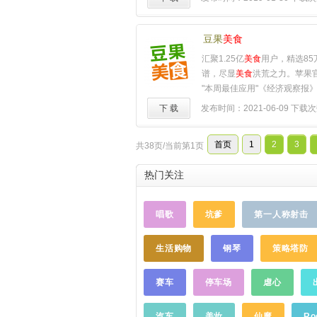
前用56视频看了几个精彩内容
频清晰的了解到了他对该类视
是给他的首页推荐了很多相关
豆果
美食
动联播功能，小天不自觉的看
汇聚1.25亿
美食
用户，精选85
刷着天竟亮了……【极速秒播
谱，尽显
美食
洪荒之力。苹果官方A
56视频，人人都享会员般的待
"本周最佳应用"《经济观察报
间，我们来珍惜！极度工作狂
者《FAST COMPANY》中
下 载
发布时间：2021-06-09
下载次
般的女子，分秒必争绝不浪费
TOP50中国财经峰会杰出品
好不容易吃饭时能看个视频还
APP热门应用生活服务类TOP1
的广告侵占……但自从遇到了5
首页
1
2
3
共38页/当前第1页
推荐、最贴心的时令食材、最
如发现了新大陆："56视频就
区、最多样的菜谱方案、最全
造！极速秒播，一个广告都没
热门关注
析，随时随地hold住你的饕餮
视频好看又简短，省时超精彩，
的厨房体验。豆果
美食
，开启
【保存到本地，无网一样看】
【主要功能】食谱：数百万
美
唱歌
坑爹
第一人称射击
津却在北京上班，每天高铁来
你对
美食
的一切幻想。购好货
此不疲的享受着高铁上的时间
网罗全球美味；良心价格，多
问他："高铁上连点信号都没有
生活购物
钢琴
策略塔防
心食材。圈圈：晒菜谱，炫厨
上，你怎么能看视频？"大鹏哥
最活跃的
美食
圈子，与志投好
傲："56视频可以下载到本地
话题讨论。【联系我们】如有
赛车
停车场
虐心
的短视频软件缓存后没信号一
议，可关注豆果
美食
公众号：
这都在相册里啦随时随地看！"
网站：http://www.douguo.
汽车
美妆
仙魔
Ro