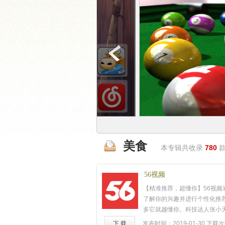
美食
本专辑共收录
780
款
56视频
【精准推荐，超懂你】56视频
了解你的兴趣并进行个性化推
多它就越懂你。科技达人张小
了铁甲机器人，任何相关视频
下 载
发布时间：2019-01-30
下载次数