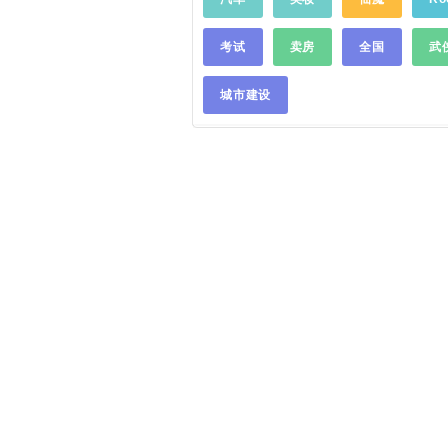
赶紧装了个56视频。【海量视
箱： BD@douguo.com联系电
尽】56视频汇聚全网优质短视
515-191
……
源，抖音、西瓜视频、火山、
考试
卖房
全国
武
频等热门内容咱也都有~更设
乐、网剧、音乐、舞蹈、游戏
城市建设
妆、健身、旅游、科技……多
达人陈可可简直高兴到跳起来
着多个短视频小视频软件看了，
App全搞定！热门火爆的都在这
频，全网优质短视频小视频一
56视频，一个顶N个！【联系
群：56视频用户福利群-190616