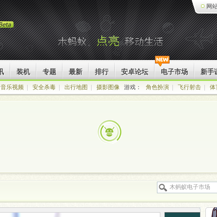
网
讯
装机
专题
最新
排行
安卓论坛
电子市场
新手
音乐视频
|
安全杀毒
|
出行地图
|
摄影图像
游戏：
角色扮演
|
飞行射击
|
体