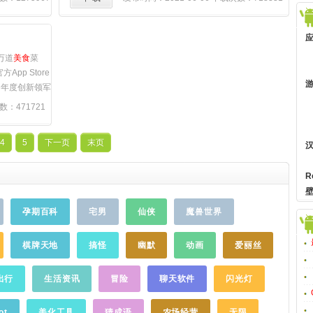
后，发现56视
豆果蔬，为您呈现图文并茂、无比详细的菜
频的喜爱，于
谱，以及挥洒自如、满座惊艳的创意
美食
。
视频，加上自
【我们的特色】1、风格简易，操作有趣我们
入迷了，刷着
再次重新设计了界面，极简的风格配合大量
万道
美食
菜
，无广告】来
的高清
美食
图片，使得优质的内容更加凸
pp Store
遇，你的时
显。我们也重新定义了
美食
的用户体验，使
》年度创新领军
吴佳佳，风一
得喜欢、收藏、评论、分享等操作，不仅能
国最佳创新公司
数：471721
无谓的时间，
快速完成，而且富于趣味。2、海量菜谱，精
牌形象奖中国
要被多到爆炸
准分类我们将
美食
天下几十万篇菜谱，结合
0最In的
美食
6视频，她宛
十年的运营经验、菜谱大数据，进行了多达
4
5
下一页
末页
活跃的圈圈社
是为我量身打
12个维度数百种分类。包括家常菜谱、西餐
面的数据分
有，小视频短
菜谱、烘焙食谱、儿童菜谱，等等。同时提
之胃，变革你
R
爱死它了"。
供多形式的搜索浏览，并将不断推陈出新。
美味生活。
李大鹏家住天
汇集早餐、烘焙、凉菜、热菜、小吃、煲
食
作品，满足
孕期百科
宅男
仙侠
魔兽世界
高铁去，却乐
汤、川菜、粤菜、孕妇、产妇、婴儿、减肥
：一键购买，
。无聊的铁友
等食物食谱， 是下厨房必备烹饪软件。3、
快好省淘到安
，微信都连不
美食
魔方，万千变化整合食物的各方各面，
棋牌天地
搞怪
幽默
动画
爱丽丝
艺，轻松找到
极其骄
全新推出新玩法：
美食
魔方。每种
美食
，都
友参与最火热
相册诶，不像别
有一段故事，万千般滋味。4、随时
美食
，即
任何意见和建
出行
生活资讯
冒险
聊天软件
闪光灯
样播不了，我
拍即享重新规划随拍，上传您的
美食
照片，
豆果
美食
官方
铁友下了高铁
能即时得到无数网友的喜欢与反馈。全新的
com合作咨询邮
ot
美化工具
猜成语
农场经营
无限