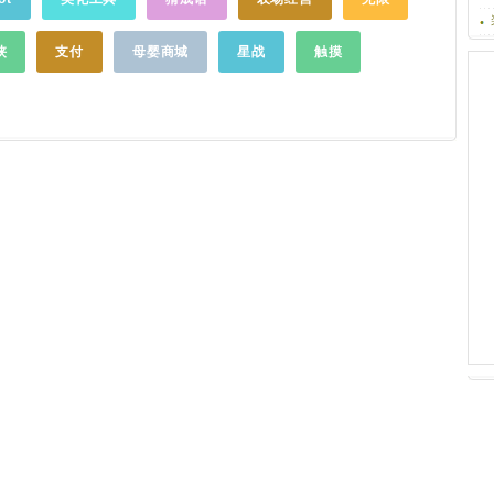
频，一网打
照片流设计，使得互动与沟通更加便捷有
话：4008-
频、小视频资
爱。5、
美食
活动，惊喜不断活动频道福利不
好看、啵啵视
断，参与定期发布主题活动，和更多人一起
侠
支付
母婴商城
星战
触摸
资讯、搞笑、娱
发随拍、传菜谱，优质的作品还能赢取大
、
美食
、美
奖，
美食
生活将变得更好玩。6、关注达人，
样分类，视频
私信蜜友引入了个人动态。通过关注功能，
，终于不用跳
可以随时查看达人们的新动态、新作品。全
56视频一个
新开发了私信功能--倾慕之人，欢迎走心。
儿！56视
7、个人空间，
美食
家范儿重新设计了个人主
网打尽，下载
页，您的关注、粉丝、来访者，您的菜谱、
我们】官方QQ
随拍、日志，您的各种收藏，全部体现！这
238
……
是一个有您参与的、真实而美好的世界！
【联系方式】官方网站：
www.meishichina.com官方微信：请关注"
美
食
天下"公众号
……