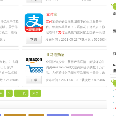
恶意病毒应
贴心的生活助手！智能路线规划-语音搜索轻
13908409
独创先进的云
松查询路线，出行再无忧-超强公交规划能
网流量，节省
力，优质路线唾手可得-步行规划再升级，室
支付
宝
存加速、防骚
内室外全程规划直达目的地精准导航-优质驾
，8亿用户信赖
支付
宝是蚂蚁金服集团旗下的生活服务平
清理、摇一摇
车路线，精准路况，实时躲避拥堵-公交全程
别版，属于你
台。年度账单又来了，居然花了这么多！你
、安全
支付
、
导航，到站和换乘及时提醒，精准实时公
闻动态，感动
敢看吗？
支付
宝钱包内置风靡全国的平民理
式、省电等功能于
交，绿色出行，省时省力-林志玲女神语音导
奥运闹钟】奥运
财神器"余额宝"，还有还信用卡、转账、充话
数：
下 载
发布时间：2021-05-23
下载次数：5999934
参与！【手机
航，出行路上更开怀精准地图数据-深耕地图
播报【清理加
费、缴水电煤全部免费，有了钱包还能便宜
结卡顿1整天，
领域多年，保障地点、道路、公交数据的高
性能一键拥有
打车、去便利店购物、售货机买饮料，更有
扰拦截】业内
准确率-精准的定位能力，获得业内好评-全国
Fi，安全免费
众多银行和品牌商家的精品服务。你和1亿多
亚马逊购物
短信、电话。
各城市离线地图、离线导航数据包供免费下
拦截】自动拦截
钱包用户一起，好钱包，很安全，会赚钱，
红包。2. 去哪
全面快速搜索，获得产品详情、阅读评论并
费暗扣，让钱
载，享受准确数据的同时还能节省90%流量
【病毒查杀】
更懂生活！【主要功能】1、支持余额宝，理
R
户出行客户
购买Amazon.cn和其他商家提供的数千万产
截诈骗短信电
精彩附近资讯-去哪吃、去哪住、去哪放松、
风险提醒【
支
财收益随时查看；2、随时随地查询淘宝账
行游娱一站式解
品。方便通过您的现有亚马逊账户登录，访
贴心的守护。
去哪high，精彩附近板块带您逛遍身边好去
支付
保护安全
单、账户余额、物流信息；3、免费异地跨行
供机票、酒
问购物车，选择同样的
支付
、以及配送方式
确保移动
支付
每
处-附近的优惠随心选，买单付款还能
支付
：2676606
下 载
发布时间：2021-06-10
下载次数：805466
】"来电
转账，信用卡还款、充值、缴水电煤气费；
车票、团购等
和订单查询服务。特色Z秒杀功能，时时Z秒
护航。【流量
宝，高德地图体验吃喝玩乐全流程-周末去哪
ot权限获取"携
4、还信用卡、付款、缴费、充话费、卡券信
。超过80%
杀天天Z惊喜，众多热门商品限时限量低价抢
绝流量偷跑、
儿精心推荐玩乐资讯，精彩生活不错过【联
防盗"、"检测
息智能提醒；5、提供众多银行和品牌商家的
4
5
下一页
末页
产品，帮助旅
购。安全所有交易均会通过亚马逊安全服务
强力杀毒，查
系方式】感谢您体验高德地图，使用中有任
全登录
精品服务；6、AA收款，让聚会吃饭更省
优质的信息，
器。通用使用一个应用程序即可在
理】强力清理
何问题可直接在"我的--帮助与反馈"中进行反
0度安全服务，为
心；7、开放平台，支持精品应用一键安全登
【机票】：随
Amazon.co.uk、Amazon.de、Amazon.fr、
不足的问题；
馈，我们将在第一时间内进行处理，也可以
录；
……
际航线机票，
Amazon.com、Amazon.it、Amazon.cn、或
应用，及时清
通过以下方式进行反馈：Android官方QQ