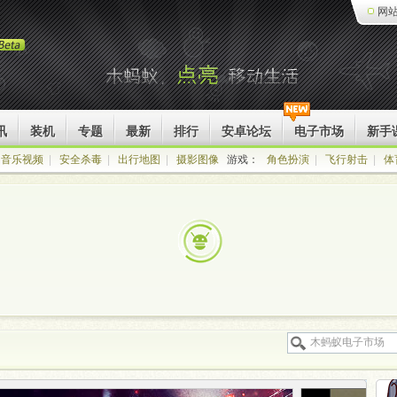
网
讯
装机
专题
最新
排行
安卓论坛
电子市场
新手
音乐视频
|
安全杀毒
|
出行地图
|
摄影图像
游戏：
角色扮演
|
飞行射击
|
体