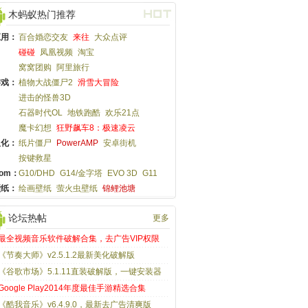
木蚂蚁热门推荐
应用：
百合婚恋交友
来往
大众点评
碰碰
凤凰视频
淘宝
窝窝团购
阿里旅行
游戏：
植物大战僵尸2
滑雪大冒险
进击的怪兽3D
石器时代OL
地铁跑酷
欢乐21点
魔卡幻想
狂野飙车8：极速凌云
汉化：
纸片僵尸
PowerAMP
安卓街机
按键救星
om：
G10/DHD
G14/金字塔
EVO 3D
G11
壁纸：
绘画壁纸
萤火虫壁纸
锦鲤池塘
论坛热帖
更多
最全视频音乐软件破解合集，去广告VIP权限
《节奏大师》v2.5.1.2最新美化破解版
《谷歌市场》5.1.11直装破解版，一键安装器
Google Play2014年度最佳手游精选合集
《酷我音乐》v6.4.9.0，最新去广告清爽版