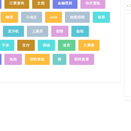
出行。【酒
Amazon.co.jp购物。
……
新动态吗？官
群：116392484官方新浪微博：@高德地图
订票查询
文档
金融理财
动作冒险
万家境外酒店，
公共账号：
官方微信公众号：高德地图/gaodeditu客服
价入住。智能
，一起把产品做到
电话：400-810-0080
……
物语
斗地主
and
校园招聘
相亲
定目标酒店
9
……
格最优的度假
假线路线，即
直升机
上厕所
剧情
贴纸
购】：每日提
票、国内游等
字体
支付
商城
迷宫
大屏幕
红包还有更多
0多个景点和覆
泡泡
求职求租
萌
密码查看
景点，近两万
畅游热门景点
随时购买火车
快速出行【车
车，无需提前
在地发送订
：154座城
求的用户提供
华型、奢华型
：上滑首页，
客栈、门票、
续费快速购买