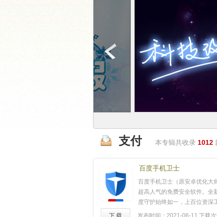
支付
本专辑共收录
1012
百度手机卫士
百度手机卫士（原安卓优化大师
超高人气的免费安全软件。全新
度守护始终如一，上百位资深
心打造最好用的免费手机管家
下 载
发布时间：2021-06-11
下载次