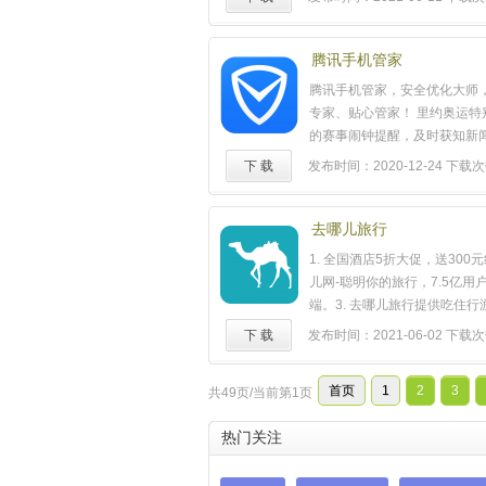
支付
安全环形防护，彻底查杀
14170256
用，强力保护用户网购安全！
端压缩技术，有效节省手机上
腾讯手机管家
比例高达50%！集防吸费、内
腾讯手机管家，安全优化大师
扰、防诈骗、病毒查杀、垃圾
专家、贴心管家！ 里约奥运特
加速、应用管理、省流量助手
的赛事闹钟提醒，及时获知新
wifi雷达钥匙、超强root模
时刻不缺席。 ★玩的酷★ 【
下 载
发布时间：2020-12-24
下载次
一身，更有大波有奖活动等你
赛事专享定制，及时获知正牌
加速】最有效的超强加速，终
12197486
速】垃圾清理手机加速，空间
效果不反弹，全国第一。【骚
【免费WiFi】一键连接优质Wi
去哪儿旅行
最全的号码库，0秒识别骚扰
网速爆表 ★靠得住★ 【骚扰
1. 全国酒店5折大促，送300元
【防吸费】杜绝流量偷跑、话
诈骗电话，天下无贼移动生活
儿网-聪明你的旅行，7.5亿用
花的明明白白。【防诈骗】拦
安全防护全新升级，软件云查
端。3. 去哪儿旅行提供吃住
话，避免财产损失，给家人最
付
保护】手机购物险象环生，
决方案，随时随地为旅行者提
【安全
支付
】6层环形防护，
下 载
发布时间：2021-06-02
下载次数
护航 ★更多功能★【好玩好用
店、度假、租车、接送机、火
一环节的安全,为手机
支付
保驾
秀"、"照片清理"、"秘拍"、"Ro
旅行信息的深度搜索和简洁预定
安全】监控流量使用现状，杜
您玩转手机 【安全可靠】"手机
首页
1
2
3
共49页/当前第1页
的低价占比和全面丰富的旅行
话费暗扣。【病毒查杀】专业
网速"、"电池管家"、"管家安
行者找到性价比最高的产品和
杀率全球评测第一。【垃圾清
QQ"、"WiFi安全检测"，36
热门关注
聪明的安排旅行。主要功能：
垃圾，第一时间解决手机空间
您保驾护航
……
时随地预订逾12.5万条国内国
【应用管理】批量卸载和升级