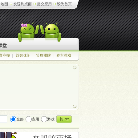
站地图
发送到桌面
提交应用
设为首页
课堂
育竞技
|
益智休闲
|
策略棋牌
|
赛车游戏
全部
应用
游戏