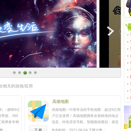
款相关的游戏/应用
高德地图
）--拥有6亿
高德地图---中国专业的手机地图，超过6亿用
界面，360
户正在使用！高德地图拥有全面精准的地点
工程师多年精
信息，特色语音导航、智能路线规划；省流
类应用！首创
量、耗电低、空间占用小、体验流畅，是您
数：
下 载
发布时间：2021-06-04
下载次数：