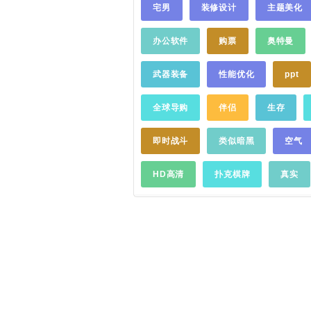
特价低至一折，轻松实现低价
理卸载残留。想了解我们的最
宅男
装修设计
主题美化
店】：10万家国内酒店、20
方微博：百度手机卫士；微信
酒店团购、夜销酒店助你超低
baidusjws。欢迎前来吐槽
办公软件
购票
奥特曼
热词推荐，想你所搜，快速锁
最好！QQ交流群：11972395
【度假】：中国覆盖最广、价
搜索平台，18.6万条国内外度
武器装备
性能优化
ppt
可开启您的移动旅行生活【团
供16400种酒店、周边游、门
全球导购
伴侣
生存
精彩团购产品，使用现金券和
优惠【门票】：覆盖国内600
即时战斗
类似暗黑
空气
盖50多个国家地区近千个海外
种门票平均7.5折，随时随地
HD高清
扑克棋牌
真实
【火车票】：无手续费无等待
票，高效便捷保障您顺利购票
车】：35个一二线城市在线打
数小时预约，自动定位用户所
单，90秒内成功叫车【接送机】
市接送机服务向有往返机场需
经济型、舒适型、商务型、豪
车型接送机服务【周边好货】
我们将为您推荐周边您想要的
度假等商品【汽车票】：无手