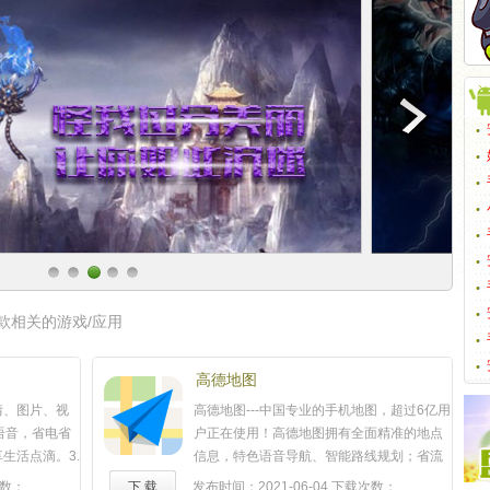
款相关的游戏/应用
高德地图
情、图片、视
高德地图---中国专业的手机地图，超过6亿用
语音，省电省
户正在使用！高德地图拥有全面精准的地点
生活点滴。3.
信息，特色语音导航、智能路线规划；省流
不再有陌生
量、耗电低、空间占用小、体验流畅，是您
数：
下 载
发布时间：2021-06-04
下载次数：