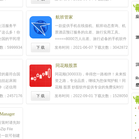
码、图书封
贴心的生活助手！智能路线规划-语音搜索轻
13908409
单词来翻译成中
松查询路线，出行再无忧-超强公交规划能
明星、看新
力，优质路线唾手可得-步行规划再升级，室
航班管家
朋友们一起玩
内室外全程规划直达目的地精准导航-优质驾
生活服务平
一款提供手机在线值机、航班动态查询、机
的表情在这
车路线，精准路况，实时躲避拥堵-公交全程
了这么多！你
票酒店预订服务的出差、旅行实用工具。
导航，到站和换乘及时
提醒
，精准实时公
全国的平民理
=====8000万人出差、旅行必备的手机软件
交，绿色出行，省时省力-林志玲女神语音导
卡、转账、充话
======特色服务： 【航班延误
提醒
】空管
：5999934
下 载
发布时间：2021-06-07
下载次数：3042872
航，出行路上更开怀精准地图数据-深耕地图
钱包还能便宜
总局数据支持 【手机在线值机】无需去机场
领域多年，保障地点、道路、公交数据的高
买饮料，更有
排队，通过手机值机就可以占个好座位 【管
准确率-精准的定位能力，获得业内好评-全国
务。你和1亿多
家特惠酒店】实惠--预付，五星级酒店五折起
同花顺股票
各城市离线地图、离线导航数据包供免费下
全，会赚钱，
【超值头等舱】经济舱的价格，头等舱的服
营的最符合国
同花顺(300033)，幸得您一路相伴！未来投
载，享受准确数据的同时还能节省90%流量
支持余额宝，理
务 【直销机票】票源来自各大航空公司，低
R
包括起床闹
资之路，专业品质，继续为您保驾护航！同
精彩附近资讯-去哪吃、去哪住、去哪放松、
地查询淘宝账
价有保障
……
钟（还信用
花顺 股票 炒股软件提供专业的免费实时行
去哪high，精彩附近板块带您逛遍身边好去
、免费异地跨行
照年检）等实
情，极速交易；全面金融数据，智能投资服
处-附近的优惠随心选，买单付款还能支付
：2457176
下 载
发布时间：2022-09-01
下载次数：1528050
水电煤气费；
、考试等为满
务，沪深港美股全球行情，低佣券商开户交
宝，高德地图体验吃喝玩乐全流程-周末去哪
充话费、卡券信
网络
提醒
服
易，基金银行理财，融资融券，全面一站式
儿精心推荐玩乐资讯，精彩生活不错过【联
行和品牌商家的
未来。功能介
理财服务，亿万投资者的选择。[炒股必备]神
Manager
系方式】感谢您体验高德地图，使用中有任
会吃饭更省
日历，让时间
奇九转：发现股价拐点，轻松做T智能盯盘：
何问题可直接在"我的--帮助与反馈"中进行反
安装时请先卸
应用一键安全登
月、按长期检
盘面异动，涨跌统计，主力动向，机构观
馈，我们将在第一时间内进行处理，也可以
 File
井井有条；√
点，大事
提醒
，股价预警，市场尽在掌控自
通过以下方式进行反馈：Android官方QQ
）是一款可创建