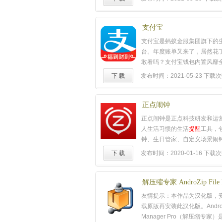
人。4.扫一扫，可以扫商品条
98450131
面、CD封面，甚至扫描英文
文。5.公众帐号，用微信关注
支付宝
闻、设
提醒
…6.游戏中心，和
支付宝是蚂蚁金服集团旗下的
游戏。7.表情商店，有趣好玩
台。年度账单又来了，居然花
里。
……
敢看吗？支付宝钱包内置风靡
财神器"余额宝"，还有还信用
下 载
发布时间：2021-05-23
下载次数
费、缴水电煤全部免费，有了
打车、去便利店购物、售货机
众多银行和品牌商家的精品服
正点闹钟
钱包用户一起，好钱包，很安
正点闹钟是正点科技研发和运
更懂生活！【主要功能】1、
人生活习惯的生活
提醒
工具，
财收益随时查看；2、随时随
钟、生日管家、自定义场景闹
单、账户余额、物流信息；3
卡、交房租、喝水、吃药、驾
下 载
发布时间：2020-01-16
下载次数
转账，信用卡还款、充值、缴
用功能，还有影视娱乐、赛事
4、还信用卡、付款、缴费、
足不同人群需求而创造的多种
息智能
提醒
；5、提供众多银
务，帮助用户管理时间、管理
解压缩专家 AndroZip File 
精品服务；6、AA收款，让聚
绍：√ 极简界面设计风格融合
友情提示：本作品为汉化版，
心；7、开放平台，支持精品
Pro【木蚂蚁汉化】
管理更加简单易用，按天、按
载原版再安装此汉化版。AndroZip
录；
……
视自我的生活节奏，一切变得
Manager Pro（解压缩专家