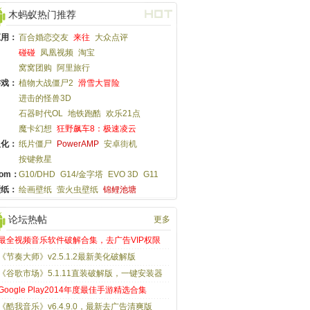
木蚂蚁热门推荐
应用：
百合婚恋交友
来往
大众点评
碰碰
凤凰视频
淘宝
窝窝团购
阿里旅行
游戏：
植物大战僵尸2
滑雪大冒险
进击的怪兽3D
石器时代OL
地铁跑酷
欢乐21点
魔卡幻想
狂野飙车8：极速凌云
汉化：
纸片僵尸
PowerAMP
安卓街机
按键救星
om：
G10/DHD
G14/金字塔
EVO 3D
G11
壁纸：
绘画壁纸
萤火虫壁纸
锦鲤池塘
论坛热帖
更多
最全视频音乐软件破解合集，去广告VIP权限
《节奏大师》v2.5.1.2最新美化破解版
《谷歌市场》5.1.11直装破解版，一键安装器
Google Play2014年度最佳手游精选合集
《酷我音乐》v6.4.9.0，最新去广告清爽版