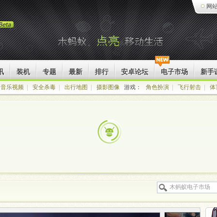
网
讯
装机
专题
最新
排行
安卓论坛
电子市场
新手
音乐视频
|
安全杀毒
|
出行地图
|
摄影图像
游戏：
角色扮演
|
飞行射击
|
体