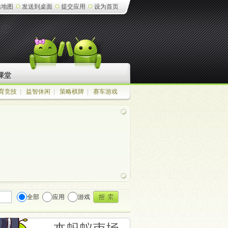
站地图
发送到桌面
提交应用
设为首页
课堂
育竞技
|
益智休闲
|
策略棋牌
|
赛车游戏
全部
应用
游戏