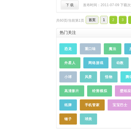
多种闹钟
提醒
逻辑，还信用卡
ZIP, RAR, 7Zip, BZip2压缩文
下 载
发布时间：2011-07-09
下载次
房租（隔月）、按时吃药（一
JAR, APK, WAR, EAR, TAR
日管家（按年）、驾照年检（
的超强工具。 软件功能： -支
论你是学生还是上班族，都能
首页
1
2
3
共60页/当前第1页
理及进程管理,可备份程序（非Pri
需求；√ 生日管家批量导入生
储卡 -支持可解压压缩大小为64 k
农历，满足国人传统生活习惯
热门关注
2MB, 3MB, 4MB, 6MB的7
深了人和人之间的亲情和友情；
压更大的7Z文件,但是过大的
一键添加，响铃即可直接播放
致程序意外终止甚至系统崩溃. 
恐龙
重口味
魔法
流的影视、动漫、赛事、节日
意大小. -支持可打开256-bit AE
都不能错过；√ 让最爱的人叫
支持可创建 ZIP, RAR, 7Zip, 
义闹钟铃声和响铃界面，铃声
外星人
网络游戏
幼教
可解压ZIP, JAR, APK, WAR, EA
人会呈现在眼前，让爱和梦想
GZIP压缩文件. -支持可以快速
床；√ 云端同步备份，注册并
RAR文件中的内容并可以选择文
小球
风景
怪物
腾
钟，云端同步备份闹钟列表，
持菜单键可快速打开(like jpg, png,
啦！问题及反馈意见微信号：ZDc
html...) , 管理文件/文件夹发送m
高清影片
经营模拟
壁纸
（正点闹钟）：@正点闹钟
…
移动, 复制, 删除 -支持AES2
解压缩ZIP文件（兼容WinZip）
纸牌
手机管家
宝宝巴士
APP2SD功能（支持安装到SD
创建加密ZIP文件功能（文件以“Z
锤子
球类
位"的方式加密并兼容Winzip
解密解压功能）
提醒
：此软件