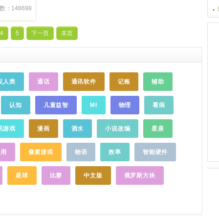
（按月）、交
选分组：多平台云同步，自选股轻松分组，
群：116392484官方新浪微博：@高德地图
件,可解压ZIP,
数：148698
天多次）、生
自选股详细数据一目了然筹码分布：有效识
官方微信公众号：高德地图/gaodeditu客服
, GZIP压缩文件
隔年）等，无
别主力建仓和派发过程，轻松找到支撑位、
电话：400-810-0080
……
持内建程序管
满足你的不同
阻力位问财选股：主题投资，形态选股，龙
4
5
下一页
末页
vate)到存
日并完美支持
虎榜，技术指标等各种丰富选股，轻松挑选
b, 1MB,
的同时，还加
牛股专属资讯：个性化资讯推荐，实时快
Z文件.甚至可以解
√ 发现闹钟
讯，机会情报，抓紧先机模拟炒股：免费20
压缩文件可能导
，最新鲜最潮
万资金，轻松成为高手闪电下单：支持全国
请创建7Z时注
反人类
通话
通讯软件
记账
辅助
等信息，一个
众多券商在线交易，分时快买快卖，投资下
S加密的ZIP. -
你起床：自定
单快人一步(如平安证券、银河证券、中泰证
BZip2压缩文件,
响起时最爱的
券、东方证券、兴业证券)不管你想学习股票
认知
儿童益智
MI
物理
看病
R, TAR,
一起叫你起
入门知识，还是炒股技巧、炒股绝招，炒股
查看ZIP和
登录正点闹
票高手就用同花顺！老牌炒股软件同花顺，
件解压. -支
讯游戏
漫画
酒水
小说改编
星座
换设备也不怕
凭借多年为千万股民服务经验及股民口口相
 txt, xml,
lock微博
传，在大智慧、东方财富通，益盟操盘手，
ail, 重命名,
应用
像素游戏
物语
效率
智能硬件
…
和讯股票等中脱颖而出，是股民一致选择！
56加密方式加密
各种建议和意见，欢迎您的联系！您的一句
 -支持
话，使我为您优秀！客服热线：952555微
星球
比赛
中文版
俄罗斯方块
卡上） -支持
博：ths300033软件内直接反馈：个人中心-
ES 256
帮助与反馈-提建议
……
，可支持PC端
似乎不支持中