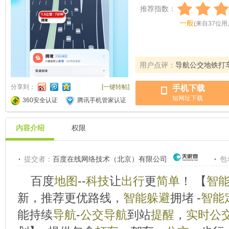
推荐指数：
一般
(
来自
37
位用
用户点评：
导航公交地铁打
分享到：
[一键转帖]
手机下载
短网址下载
360安全认证
腾讯手机管家认证
内容介绍
权限
提交者：
百度在线网络技术（北京）有限公司
包
百度
地图
--
科技
让
出行
更
简单
！ 【
智
新，推荐更优路线，
智能
躲避
拥堵 -
智能
能持续
导航
-
公交
导航
到站
提醒
，
实时
公