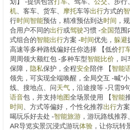
划】 -提供包含
打车
、驾车、
公交
、步行
机
、客车、货车、
摩托
车等
出行
方式的
智
行
时间
智能
预估，精准预估到达
时间
，规
合用户不同的
出行
或
驾驶
习惯 -
全国
范围
式组合的
智能
出行
方案 -
时间
优先，
躲避
高速等多种路线偏好任你选择 【低价
打
周周领大额红包 -多种车型
智能
比价
，叫
保障，
隐私
保护，全程
安全
陪伴 【
智能
领先，可实现全端唤醒，全局交互 -喊"小
线、搜地点、问
天气
，沿途搜等 -只需
语音
包，并支持
地图
全场景使用 【
智能
时间
、方式等偏好，个性化推荐
出行
方案
喝玩乐好去处 -
智能
旅游
，游玩路线推荐、
AR导览实景沉浸式游玩
体验
，让你玩转景