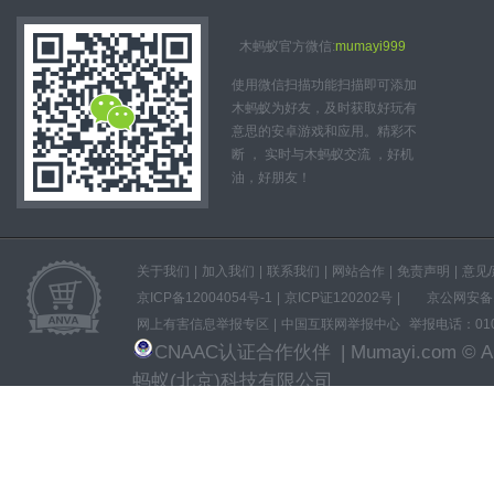
木蚂蚁官方微信:
mumayi999
使用微信扫描功能扫描即可添加
木蚂蚁为好友，及时获取好玩有
意思的安卓游戏和应用。精彩不
断 ， 实时与木蚂蚁交流 ，好机
油，好朋友！
关于我们
|
加入我们
|
联系我们
|
网站合作
|
免责声明
|
意见
京ICP备12004054号-1
|
京ICP证120202号
|
京公网安备11
网上有害信息举报专区
|
中国互联网举报中心
举报电话：010-
CNAAC认证合作伙伴
| Mumayi.com © All
蚂蚁(北京)科技有限公司