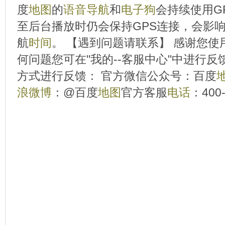
度
地图
的
语音
导航
和
电子狗
会持续使用G
至后台播放时仍会保持GPS连接，会影
航
时间
。 【遇到问题请联系】 感谢您使
何问题您可在"我的--客服中心"中进行
方式进行反馈： 官方微信公众号：百度
浪
微博
：@百度
地图
官方客服
电话
：400-