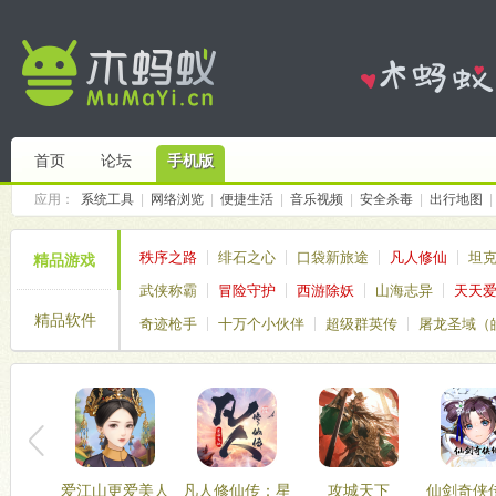
首页
论坛
手机版
应用：
系统工具
|
网络浏览
|
便捷生活
|
音乐视频
|
安全杀毒
|
出行地图
|
秩序之路
绯石之心
口袋新旅途
凡人修仙
坦
精品游戏
武侠称霸
冒险守护
西游除妖
山海志异
天天
精品软件
奇迹枪手
十万个小伙伴
超级群英传
屠龙圣域（
仙境传说破晓
塔塔帝国
爱江山更爱美人
凡人修仙传：星
攻城天下
仙剑奇侠