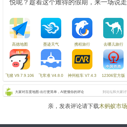
悦呢？趁着这个难得的假期，来一场说走
高德地图
墨迹天气
携程旅行
去哪儿旅行
V10.86.0.2724
V9.0826.02
V8.36.6
V10.0.9
飞猪 V9.7.9.106
飞常准 V4.8.0
神州租车 V7.4.3
12306官方版
V5.2.11
大家对百度地图-出行更简单，AI更懂你的评论
到论坛和大家讨
亲，发表评论请下载
木蚂蚁市