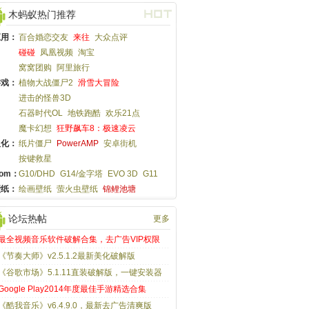
木蚂蚁热门推荐
应用：
百合婚恋交友
来往
大众点评
碰碰
凤凰视频
淘宝
窝窝团购
阿里旅行
游戏：
植物大战僵尸2
滑雪大冒险
进击的怪兽3D
石器时代OL
地铁跑酷
欢乐21点
魔卡幻想
狂野飙车8：极速凌云
汉化：
纸片僵尸
PowerAMP
安卓街机
按键救星
om：
G10/DHD
G14/金字塔
EVO 3D
G11
壁纸：
绘画壁纸
萤火虫壁纸
锦鲤池塘
论坛热帖
更多
最全视频音乐软件破解合集，去广告VIP权限
《节奏大师》v2.5.1.2最新美化破解版
《谷歌市场》5.1.11直装破解版，一键安装器
Google Play2014年度最佳手游精选合集
《酷我音乐》v6.4.9.0，最新去广告清爽版