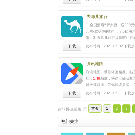
音乐，都在酷狗乐库；3. 专
73752614
蛇(VIPER)专业打造的智能
多种预设音效，让同一首歌也
去哪儿旅行
道；4. 融合酷狗收音机音乐、
1. 全国酒店5折大促，送300元
闻……聆听不同的声音，感受
儿网-聪明你的旅行，7.5亿用
拾不经意流去的调频时光；5.
端。3. 去哪儿旅行提供吃住
机KTV超过300万首海量伴奏
决方案，随时随地为旅行者提
下 载
发布时间：2021-06-02
下载次数
KTV、音乐厅、演唱会……多
店、度假、租车、接送机、火
(VIPER)音频渲染，让你开嗓
旅行信息的深度搜索和简洁预定
互动社区，以歌会友精准
定位
的低价占比和全面丰富的旅行
腾讯地图
同城歌王，谁有我强；7. 演
行者找到性价比最高的产品和
腾讯地图，带你体验精准、贴心
色每天都有超过6000位美女主
聪明的安排旅行。主要功能：
航：
定位
精准，快速准确获取
断现场直播，你点她唱，与千
时随地预订逾12.5万条国内国
能推荐路线，带你躲避拥堵；-
同时互动，造就网络好声音；8
特价低至一折，轻松实现低价
200+城市实时路况实时刷新
主题色随着背景图而改变，更
下 载
发布时间：2021-06-11
下载次
店】：10万家国内酒店、20
道；-特色语音导航：官方授权
君选择，只为的你；【联系方
酒店团购、夜销酒店助你超低
导航，特色方言导航伴你出行；
箱：cs@kugou.com客服Q
热词推荐，想你所搜，快速锁
首页
1
2
3
共67页/当前第1页
2000+套室内地图，覆盖各大
800061578
……
【度假】：中国覆盖最广、价
站、主流商场；-探索周边：附
搜索平台，18.6万条国内外度
热门关注
去处一览无余，开启精彩生活；
可开启您的移动旅行生活【团
更小的手机地图，关爱你的手
供16400种酒店、周边游、门