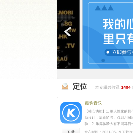
定位
本专辑共收录
1404
酷狗音乐
【核心功能】1. 更人性化的
新设计，清新简洁，点划之间
验；2. 乐库体验大有不同耳
新歌速递、权威榜单、精选歌
下 载
发布时间：2021-05-19
下载次