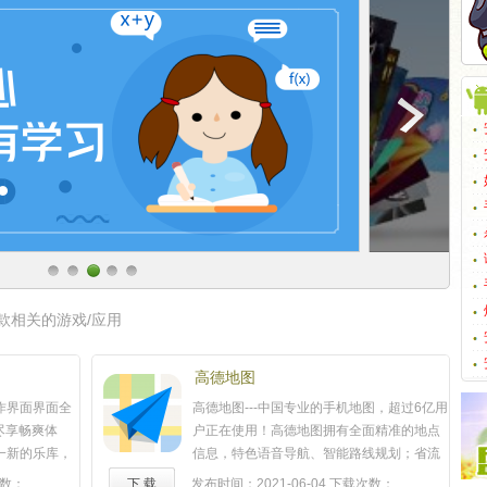
款相关的游戏/应用
榜
高德地图
操作界面界面全
高德地图---中国专业的手机地图，超过6亿用
尽享畅爽体
户正在使用！高德地图拥有全面精准的地点
目一新的乐库，
信息，特色语音导航、智能路线规划；省流
单，你要找的
量、耗电低、空间占用小、体验流畅，是您
数：
下 载
发布时间：2021-06-04
下载次数：