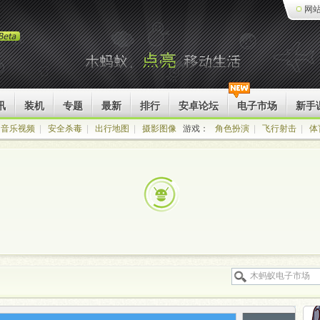
网
讯
装机
专题
最新
排行
安卓论坛
电子市场
新手
音乐视频
|
安全杀毒
|
出行地图
|
摄影图像
游戏：
角色扮演
|
飞行射击
|
体