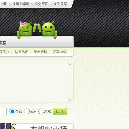
站地图
发送到桌面
提交应用
设为首页
课堂
育竞技
|
益智休闲
|
策略棋牌
|
赛车游戏
全部
应用
游戏