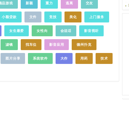
馨提示】-在
群：116392484官方新浪微博：@高德地图
精品游戏
新颖
重力
逃离
交友
红包还有更多
典活动将重磅推出，百万豪礼相送，当日登
续航时长-如需
官方微信公众号：高德地图/gaodeditu客服
0多个景点和覆
陆即送积分，另有商城打折、送加油卡、送
"中"后台应
电话：400-810-0080
……
景点，近两万
话费、房车环城游等多项活动同时推出。
小额贷款
文件
竞技
美化
上门服务
功能在后台正
畅游热门景点
【十年●狂欢】【十年●述说】【十年●分
unning in
随时购买火车
享】【十年●聚首】特色功能【 实时避堵】
lly decrease
女生最爱
女性向
会说话
影音视听
快速出行【车
实时避开拥堵路段，时间最省；【特色】市
联系我们】-官方网
车，无需提前
街图导航新体验；【省电节能】导航状态也
ile/-官方论坛：
滤镜
找车位
影音应用
德州扑克
在地发送订
能超省电；【导航轨迹】记录+珍藏+分享自
官方用户交流QQ
：154座城
驾导航轨迹；【精简播报】语音导航简短扼
77-您还可以直接
求的用户提供
要;【车道提醒】车道图指引行车车道;联系我
图片分享
系统软件
大作
用药
技术
行反馈，我们
华型、奢华型
们新浪微博：搜狗地图微信公共账号：
：上滑首页，
go2map官方QQ群：42369873
……
客栈、门票、
续费快速购买
0多万条线
随时出行。特
词推荐，想你所
信息，用先进
足旅游过程中
题游玩、住
入查询，快捷