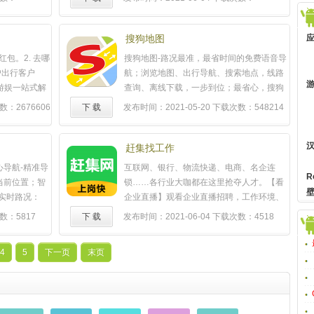
业蝰蛇音效由蝰
贴心的生活助手！智能路线规划-语音搜索轻
13908409
均衡环绕音，更有
松查询路线，出行再无忧-超强公交规划能
有不同的味
力，优质路线唾手可得-步行规划再升级，室
搜狗地图
情感、新
内室外全程规划直达目的地精准导航-优质驾
红包。2. 去哪
搜狗地图-路况最准，最省时间的免费语音导
不同世界，重
车路线，精准路况，实时躲避拥堵-公交全程
户出行客户
航；浏览地图、出行导航、搜索地点，线路
 随身携带的手
导航，到站和换乘及时提醒，精准实时公
行游娱一站式解
查询、离线下载，一步到位；最省心，搜狗
，录音棚、
交，绿色出行，省时省力-林志玲女神语音导
供机票、酒
地图有路线智能避堵；怕走错，搜狗地图有
：2676606
下 载
发布时间：2021-05-20
下载次数：548214
种音效，蝰蛇
航，出行路上更开怀精准地图数据-深耕地图
车票、团购等
导航贴心播报；怕没电，搜狗地图有超级省
即成天籁；6.
领域多年，保障地点、道路、公交数据的高
。超过80%
电模式；听腻了女神，快来试试搜狗地图的
附近好声音，
准确率-精准的
定位
能力，获得业内好评-全国
产品，帮助旅
小清新；搜狗地图-十周年纪念版十年品质，
赶集找工作
艺直播，有声有
各城市离线地图、离线导航数据包供免费下
优质的信息，
专注出行整整十年，搜狗地图一直专注于用
导航-精准导
互联网、银行、物流快递、电商、名企连
播24小时不间
载，享受准确数据的同时还能节省90%流量
【机票】：随
户出行品质的提升，潜心产品研发及技术创
R
当前位置；智
锁……各行业大咖都在这里抢夺人才。【看
万音乐爱好者
精彩附近资讯-去哪吃、去哪住、去哪放松、
际航线机票，
新，目前多项核心技术和功能始终行业领
实时路况：
企业直播】观看企业直播招聘，工作环境、
.个性化换肤
去哪high，精彩附近板块带您逛遍身边好去
出行。【酒
先：率先半年推出实时避堵功能，确保路线
，拥堵情况早知
福利待遇提前了解，躺着找到满意工作；
有多款主题任
处-附近的优惠随心选，买单付款还能支付
数：5817
下 载
发布时间：2021-06-04
下载次数：4518
万家境外酒店，
最优，最省时间；推出3D市街图，车道清
王者荣耀英雄
……
式】客服邮
宝，高德地图体验吃喝玩乐全流程-周末去哪
价入住。智能
晰，指引无误；同时搜索地点、路径规划、
-室内地图：
Q在线咨询：
儿精心推荐玩乐资讯，精彩生活不错过【联
定目标酒店
时间预估、偏航
定位
、语音播报、导航视
4
5
下一页
末页
机场、火车
系方式】感谢您体验高德地图，使用中有任
格最优的度假
图、路况信息等七大出行能力持续优化，精
近吃喝玩乐好
何问题可直接在"我的--帮助与反馈"中进行反
假线路线，即
益求精。未来十年，专注之心依旧坚定，搜
-轻巧便捷：
馈，我们将在第一时间内进行处理，也可以
购】：每日提
狗地图，邀您一起见证下一个辉煌！十周年
机内存；操作
通过以下方式进行反馈：Android官方QQ
票、国内游等
庆典，活动介绍6月15日搜狗地图十周年庆