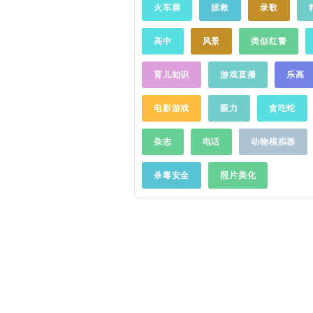
流程简单，使用快捷高效；【温
火车票
拯救
录歌
精彩团购产品，使用现金券和
后台持续使用GPS会减少电池
优惠【门票】：覆盖国内600
使用语音导航功能，请保持"设置
盖50多个国家地区近千个海外
高中
风景
类似红警
用程序刷新"开启，以保证导航
种门票平均7.5折，随时随地
常运行-Continued use of GPS r
【火车票】：无手续费无等待
the background can dramatica
育儿知识
游戏直播
乐高
票，高效便捷保障您顺利购票
battery life.【遇到问题请
车】：35个一二线城市在线打
站：http://map.qq.com/mob
电影游戏
眼力
贪吃蛇
数小时预约，自动
定位
用户所
http://bbs.map.qq.com-
单，90秒内成功叫车【接送机】
群：299591474 1357441
市接送机服务向有往返机场需
杂志
电话
动物模拟器
在应用内"设置-意见反馈"中进
经济型、舒适型、商务型、豪
会及时处理您的问题
……
车型接送机服务【周边好货】
杀毒安全
照片美化
我们将为您推荐周边您想要的
度假等商品【汽车票】：无手
汽车票，覆盖500多个城市，2
路，出票快，有保障，方便您
色功能：1. 全站搜索智能热
搜， 全站搜索整合了全网旅游
智能的搜索技术，全面精准满
不同场景的需求。旅行地、主
宿、景点、交通出行，一次输