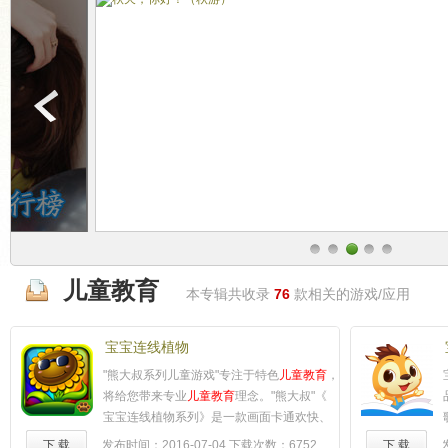
儿童教育
本专辑共收录
76
款相关的游戏/应用
宝宝连线植物
"熊大叔系列儿童游戏"专注于特色
儿童教育
，
将给您带来专业
儿童教育
理念。"熊大叔"《
宝宝连线植物系列》是一款画面卡通欢快、
教育娱乐并重的儿童连线游戏，喜爱植物的
下 载
发布时间：2016-07-04
下载次数：6752
下 载