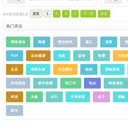
小朋友们可以在游戏的过程中，认识品种繁
多的植物，并学习到各种植物的中英文名字
首页
1
2
3
4
下一页
末页
共4页/当前第1页
和发音。熊大叔宝宝连线让孩子在游戏的同
时体验学习的乐趣，在学习的过程中快乐成
热门关注
长！游戏亮点：＊4个类别(花卉、蔬菜、水
果、树木)，多达数十种植物，随意切换，让
宝宝们畅游植物乐园＊3种显示(数字、大写
网络原创
熊猫
橙光游戏
虐心
逃离
字母、小写字母)，满足不同需求的宝宝体验
知识的乐趣＊3类数字排列（正常、奇数、偶
PDF
运动健康
合租
益智
智慧
宝石
数），利于儿童对数字概念的更多了解＊简
单易用的游戏流程，只要手指轻轻滑动，就
能让宝宝学习植物知识＊多语言女生配音，
反应
表情头像
动态壁纸
画画
策略游戏
更多的国家语言将在未来版本支持关于产
品：《宝宝连线植物系列》是"熊大叔儿童游
其他游戏
硬件检测
找工作
电台
特效相机
戏"专门为宝宝设计的一款识物连线游戏，1
岁以上的宝宝就可以开始使用。在游戏过程
武侠
头像
出行
文件浏览
盒子
情趣
中，不仅提高了宝宝的动手能力、识物能
力，培养了宝宝的发音水平，加深了宝宝对
教学
A-Z二十六个大小写字母及1-30等数十个数字
的记忆能力，同时还能让宝宝在游戏中学习
到其他语言的读法，真正的做到寓教于乐。