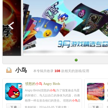
小鸟
本专辑共收录
108
款相关的游戏/应用
愤怒的
小鸟
Angry Birds
Angry Birds(愤怒的
小鸟
)为了报复偷走鸟蛋
的坏猪们，鸟儿以自己的身体为武器，仿佛
炮弹一样去攻击他们的堡垒。 愤怒的
小鸟
是
一款具有挑战性的物理类游戏，每个关卡都
下 载
发布时间：2014-03-05
下载次数：
下 载