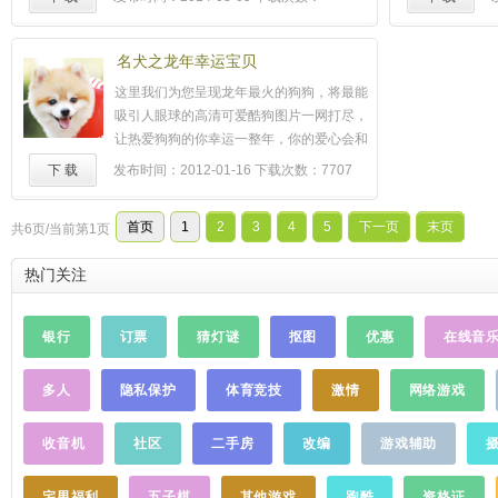
需要逻辑、技能、力量三者相结合才能顺利
11026579
过关。 愤怒的
小鸟
又回来了，这是一个全新
的地下战斗：矿井大战！坏坏的肥猪们将偷
名犬之龙年幸运宝贝
来的鸟蛋藏匿在深不可测的地下洞穴内，对
这里我们为您呈现龙年最火的狗狗，将最能
于
小鸟
们是一个巨大的挑战。 观察和分析地
吸引人眼球的高清可爱酷狗图片一网打尽，
理条件能够帮助你发现坏猪们的踪迹，消灭
让热爱狗狗的你幸运一整年，你的爱心会和
他们，并找到他们藏匿的宝石和鸟蛋！ 愤怒
狗狗的绒毛一样的温暖。 阅豹—给您带来最
下 载
发布时间：2012-01-16
下载次数：7707
的
小鸟
破解版下载：
新最快的体验，随后我们还会製作小说类合
http://www.mumayi.com/android-
集，例如很纯很暧昧、盗墓笔记、鬼吹灯、
903096.html
……
首页
1
2
3
4
5
下一页
末页
共6页/当前第1页
茅山后裔、天才医生、永生、斗破苍穷、坏
蛋是怎样练成的等，漫画类也有现在最主流
热门关注
最火爆的漫画连载，更有如愤怒的
小鸟
、植
物大战僵尸、捕鱼达人等游戏、QQ游戏的攻
略合集。一切尽在阅豹，请继续关注我们的
银行
订票
猜灯谜
抠图
优惠
在线音
后续作品！ 阅豹出品正版杂志，请勿私自转
用，最终解释权由阅豹所有。感谢您的阅读
多人
隐私保护
体育竞技
激情
网络游戏
与支持！
……
收音机
社区
二手房
改编
游戏辅助
宅男福利
五子棋
其他游戏
跑酷
资格证