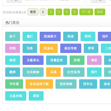
a) 房产价值监测支持对全国338个城市的住
宅、
办公
、商铺等用途的房价、租金进行评
首页
1
2
3
4
5
下一页
末页
共20页/当前第1页
估分析，实时监测每套房产的房价和租金、
帮助用户快速、全面、准确的了解房产价值
热门关注
情况。 b) 房产优选配置依据用户房产及所在
小区的环境、配套交通等情况，利用房地产
大数据优选更好的小区及性价比更高的房
段子
魔幻
恶搞图片
阅读
密码
地牢
产，帮助用户在不增加投入的条件下改善住
房条件或在不降低居住条件下套取更多现
控制
宝典
玩游戏
路况导航
萝莉
二
金。 c) 房产租售交易 • 发布房源掌握市场行
情，分析交易时点。通过房产价值监测，提
供定价参考。房源可在多平台展示，获取更
物语
主题美化
流量监控
炒股
拳皇
多需求用户 • 智能选房基于完整的楼盘小区
和房源数据，通过大数据技术帮助用户选择
翻牌
生活购物
乐高
社交应用
医疗
到符合需求的楼盘小区，并找到更优的房
产。
……
汽车票
安卓游戏下载
竞技策略
找车位
迷你
云盘存储
星际