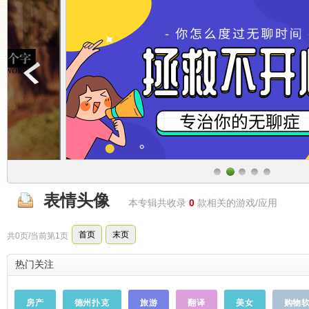
表情头像
本专辑共收录
0
款相关的游戏/应用
首页
末页
共0页/当前第1页
热门关注
房产
德州扑克
旅游
翻译
美女
购物