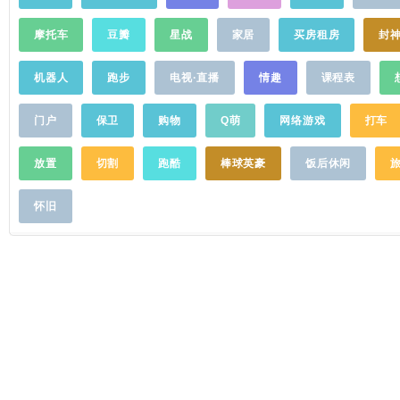
摩托车
豆瓣
星战
家居
买房租房
封
机器人
跑步
电视·直播
情趣
课程表
门户
保卫
购物
Q萌
网络游戏
打车
放置
切割
跑酷
棒球英豪
饭后休闲
怀旧