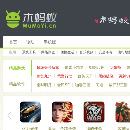
首页
论坛
手机版
应用：
系统工具
|
网络浏览
|
便捷生活
|
音乐视频
|
安全杀毒
|
出行地
超级头号玩家
像素小精灵
御剑八荒
阴阳师
精品游戏
剑笑九州
荒野行动
群英天下
屠鲲破晓
死神v
精品软件
秦时明月
全民SF
啪啪三国
问道
放开那三国
亿万光年
遮天：帝路争锋
我的使命
攻城天