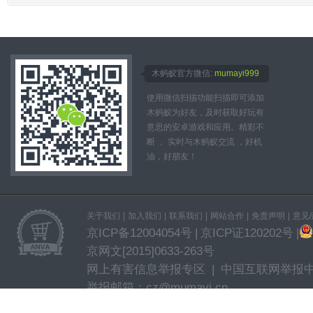
木蚂蚁官方微信:
mumayi999
使用微信扫描功能扫描即可添加
木蚂蚁为好友，及时获取好玩有
意思的安卓游戏和应用。精彩不
断 ， 实时与木蚂蚁交流 ，好机
油，好朋友！
关于我们
|
加入我们
|
联系我们
|
网站合作
|
免责声明
|
意见
京ICP备12004054号
|
京ICP证120202号
|
京网文[2015]0633-263号
网上有害信息举报专区
|
中国互联网举报
举报邮箱：cz@mumayi.cn
CNAAC认证合作伙伴
| Mumayi.com © All