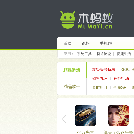
首页
论坛
手机版
应用：
系统工具
|
网络浏览
|
便捷生活
超级头号玩家
像素小
精品游戏
剑笑九州
荒野行动
精品软件
秦时明月
全民SF
亿万光年
遮天：帝路争锋