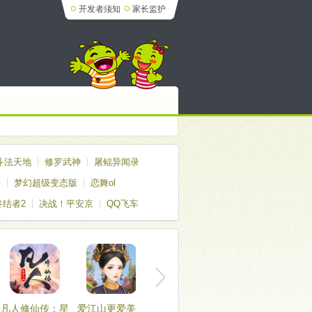
开发者须知
家长监护
斗法天地
修罗武神
屠鲲异闻录
传
梦幻超级变态版
恋舞ol
终结者2
决战！平安京
QQ飞车
凡人修仙传：星
爱江山更爱美人