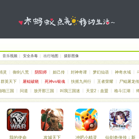
|
音乐视频
|
安全杀毒
|
出行地图
|
摄影图像
精灵
御剑八荒
阴阳师
妲己传
封神奇谭
梦幻仙语
神奇水域
群英天下
屠鲲破晓
死神vs银魂
扶摇九州行
王者荣耀
尸鲲屠龙
啪啪三国
问道
放开那三国
叫我三国迷
天堂2：血盟
格斗江湖
我的使命
攻城天下
冲吧小精灵
仙剑奇侠传：新